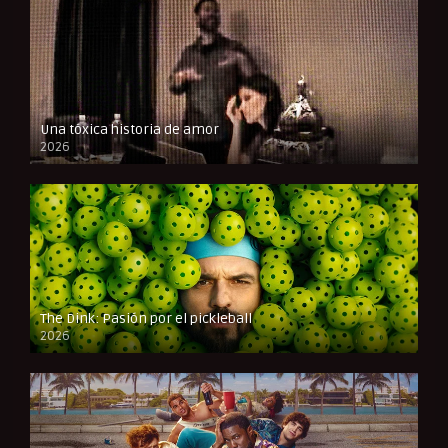
Una tóxica historia de amor
2026
FULL HD
The Dink: Pasión por el pickleball
2026
FULL HD