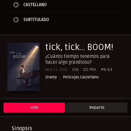
CASTELLANO
SUBTITULADO
tick, tick… BOOM!
¿Cuánto tiempo tenemos para
hacer algo grandioso?
Nov. 11, 2021
USA
115 Min.
PG-13
Drama
Peliculas Castellano
Peliculas Español Latino
Peliculas Subtituladas
Info
Reparto
Sinopsis