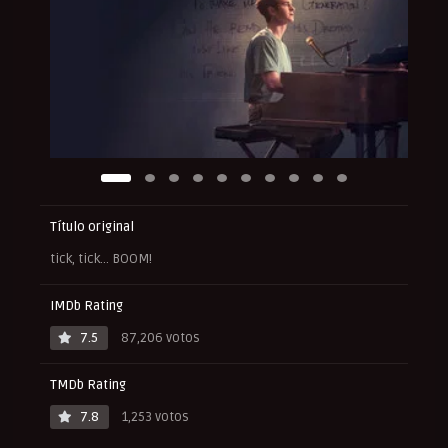
Título original
tick, tick... BOOM!
IMDb Rating
7.5
87,206 votos
TMDb Rating
7.8
1,253 votos