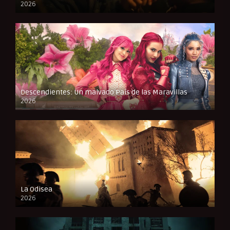
2026
FULL HD
Descendientes: Un malvado País de las Maravillas
2026
FULL HD
La Odisea
2026
CAM