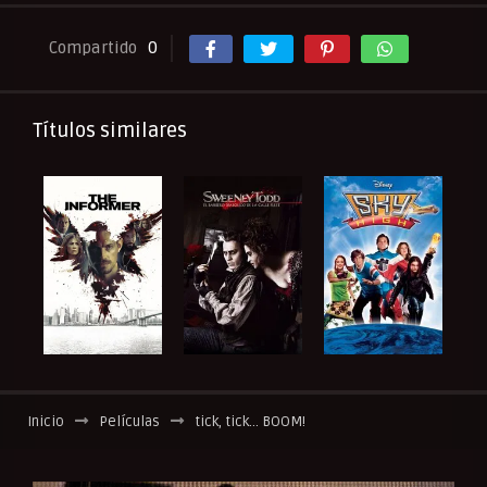
Compartido
0
Títulos similares
Inicio
Películas
tick, tick… BOOM!