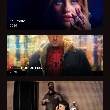
Soulm8te
2026
FULL HD
Spider-Man: Un nuevo día
2026
CAM