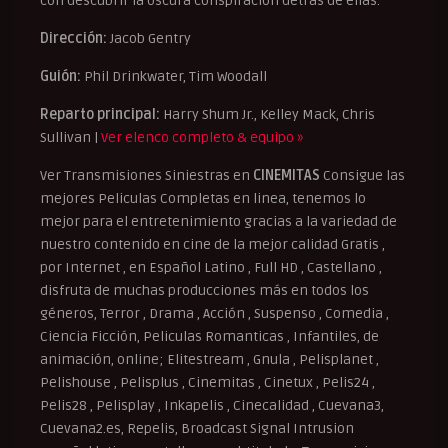
con descubrir la oscura conspiración detrás de ellas.
Dirección:
Jacob Gentry
Guión:
Phil Drinkwater, Tim Woodall
Reparto principal:
Harry Shum Jr., Kelley Mack, Chris
Sullivan |
Ver elenco completo & equipo »
Ver Transmisiones Siniestras en
CINEMITAS
Consigue las
mejores Peliculas Completas en linea, tenemos lo
mejor para el entretenimiento gracias a la variedad de
nuestro contenido en cine de la mejor calidad Gratis ,
por Internet , en Español Latino , Full HD , Castellano ,
disfruta de muchas producciones más en todos los
géneros, Terror , Drama , Acción , Suspenso , Comedia ,
Ciencia Ficción, Peliculas Romanticas , Infantiles, de
animación, online; Elitestream , Gnula , Pelisplanet ,
Pelishouse , Pelisplus , Cinemitas , Cinetux , Pelis24 ,
Pelis28 , Pelisplay , Inkapelis , Cinecalidad , Cuevana3,
Cuevana2.es, Repelis, Broadcast Signal Intrusion