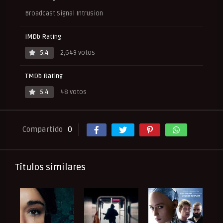
Broadcast Signal Intrusion
IMDb Rating
5.4
2,649 votos
TMDb Rating
5.4
48 votos
Compartido
0
Títulos similares