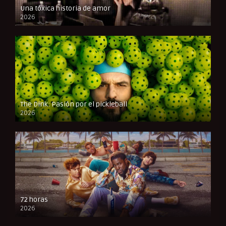
Una tóxica historia de amor
2026
FULL HD
The Dink: Pasión por el pickleball
2026
FULL HD
72 horas
2026
FULL HD