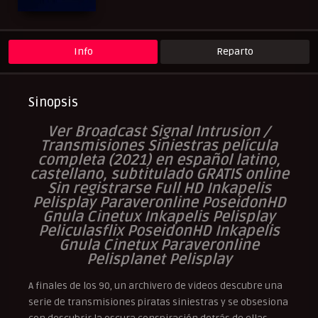
Peliculas Español Latino
Peliculas Subtituladas
Pelisflix
Pelishouse
Pelismart
Pelisplay
Pelispop
RepelisHD.TV
Suspense
Terror
UltraPelisHD
Verpeliculasultra
Info
Reparto
Sinopsis
Ver Broadcast Signal Intrusion /
Transmisiones Siniestras película
completa (2021) en español latino,
castellano, subtitulado GRATIS online
Sin registrarse Full HD Inkapelis
Pelisplay Paraveronline PoseidonHD
Gnula Cinetux Inkapelis Pelisplay
Peliculasflix PoseidonHD Inkapelis
Gnula Cinetux Paraveronline
Pelisplanet Pelisplay
A finales de los 90, un archivero de videos descubre una
serie de transmisiones piratas siniestras y se obsesiona