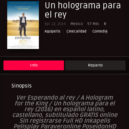
Un holograma para
el rey
Apr. 22, 2016
Mexico
97 Min.
R
Aquipelis
Cinecalidad
Comedia
Cuevana3.vip
Drama
NewPelis org
Paraveronline
Peliculas Castellano
Peliculas Español Latino
Peliculas Subtituladas
Peliculasflix
Pelisflix
Pelishouse
Pelismart
Pelisplay
Pelispop
RepelisHD.TV
UltraPelisHD
Verpeliculasultra
Info
Reparto
Sinopsis
Ver Esperando al rey / A Hologram
for the King / Un holograma para el
rey (2016) en español latino,
castellano, subtitulado GRATIS online
Sin registrarse Full HD Inkapelis
Pelisplay Paraveronline PoseidonHD