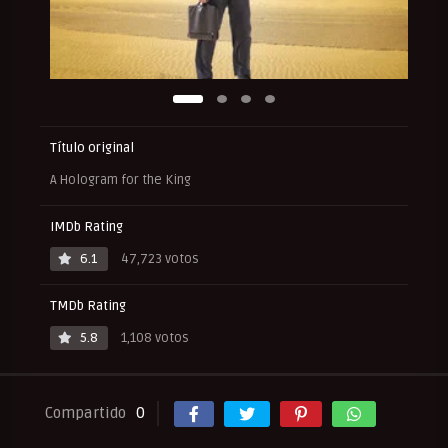
Título original
A Hologram for the King
IMDb Rating
6.1
47,723 votos
TMDb Rating
5.8
1,108 votos
Compartido
0