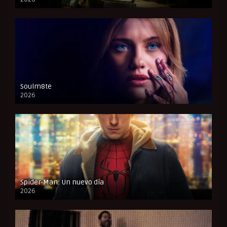
CAM
Soulm8te
2026
FULL HD
Spider-Man: Un nuevo día
2026
CAM