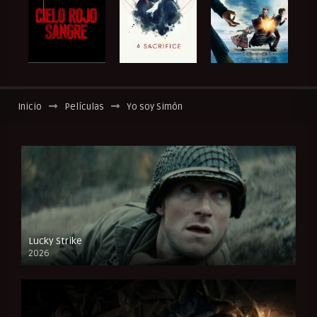
Inicio
Películas
Yo soy Simón
Lucky Strike
2026
FULL HD