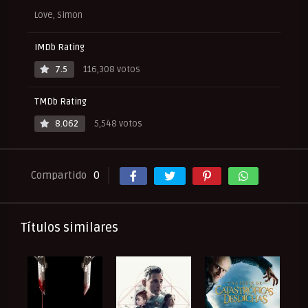
Love, Simon
IMDb Rating
7.5
116,308 votos
TMDb Rating
8.062
5,548 votos
Compartido
0
Títulos similares