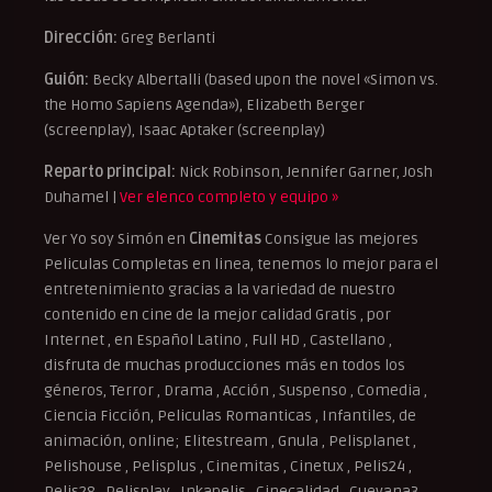
Dirección:
Greg Berlanti
Guión:
Becky Albertalli (based upon the novel «Simon vs.
the Homo Sapiens Agenda»), Elizabeth Berger
(screenplay), Isaac Aptaker (screenplay)
Reparto principal:
Nick Robinson, Jennifer Garner, Josh
Duhamel |
Ver elenco completo y equipo »
Ver Yo soy Simón en
Cinemitas
Consigue las mejores
Peliculas Completas en linea, tenemos lo mejor para el
entretenimiento gracias a la variedad de nuestro
contenido en cine de la mejor calidad Gratis , por
Internet , en Español Latino , Full HD , Castellano ,
disfruta de muchas producciones más en todos los
géneros, Terror , Drama , Acción , Suspenso , Comedia ,
Ciencia Ficción, Peliculas Romanticas , Infantiles, de
animación, online; Elitestream , Gnula , Pelisplanet ,
Pelishouse , Pelisplus , Cinemitas , Cinetux , Pelis24 ,
Pelis28 , Pelisplay , Inkapelis , Cinecalidad , Cuevana3,