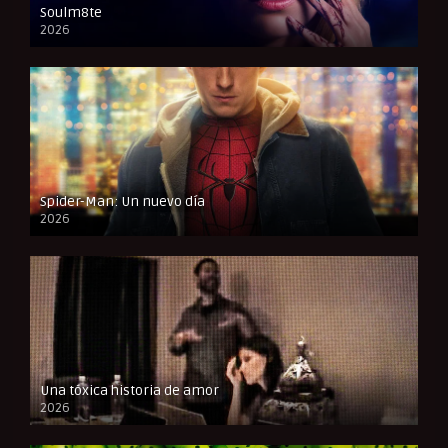
Soulm8te
2026
FULL HD
Spider-Man: Un nuevo día
2026
CAM
Una tóxica historia de amor
2026
FULL HD