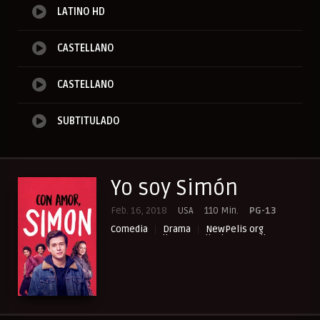
LATINO HD
CASTELLANO
CASTELLANO
SUBTITULADO
Yo soy Simón
Feb. 16, 2018
USA
110 Min.
PG-13
Comedia
Drama
NewPelis org
Paraveronline
Peliculas Castellano
Peliculas Español Latino
Peliculas Subtituladas
Peliculasflix
Pelisflix
Pelishouse
Pelismart
Pelisplay
Pelispop
RepelisHD.TV
Romance
UltraPelisHD
Verpeliculasultra