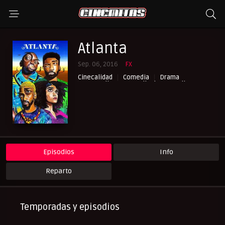
Atlanta
Sep. 06, 2016
FX
Cinecalidad
Comedia
Drama
NewPelis org
Peliculas Castellano
Peliculas Español Latino
Peliculas Subtituladas
Peliculasflix
Pelishouse
Pelismart
RepelisHD.TV
UltraPelisHD
Episodios
Info
Reparto
Temporadas y episodios