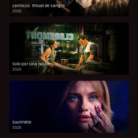
Leviticus: Ritual de sangre
2026
FULL HD
Solo por una noche
2026
CAM
Soulm8te
2026
FULL HD