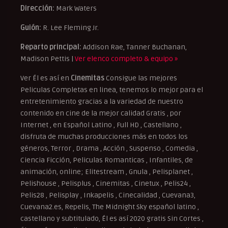
Dirección:
Mark Waters
Guión:
R. Lee Fleming Jr.
Reparto principal:
Addison Rae, Tanner Buchanan,
Madison Pettis |
Ver elenco completo & equipo »
Ver Él es así en
Cinemitas
Consigue las mejores
Peliculas Completas en linea, tenemos lo mejor para el
entretenimiento gracias a la variedad de nuestro
contenido en cine de la mejor calidad Gratis , por
Internet , en Español Latino , Full HD , Castellano ,
disfruta de muchas producciones más en todos los
géneros, Terror , Drama , Acción , Suspenso , Comedia ,
Ciencia Ficción, Peliculas Romanticas , Infantiles, de
animación, online; Elitestream , Gnula , Pelisplanet ,
Pelishouse , Pelisplus , Cinemitas , Cinetux , Pelis24 ,
Pelis28 , Pelisplay , Inkapelis , Cinecalidad , Cuevana3,
Cuevana2.es, Repelis, The Midnight Sky español latino ,
castellano y subtitulado, Él es así 2020 gratis Sin Cortes ,