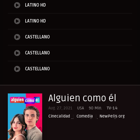
LATINO HD
LATINO HD
CASTELLANO
CASTELLANO
CASTELLANO
Alguien como él
Aug. 27, 2021
USA
90 Min.
TV-14
Cinecalidad
Comedia
NewPelis org
Paraveronline
Peliculas Castellano
Peliculas Español Latino
Peliculasflix
Pelishouse
Pelismart
Pelisplay
Pelispop
RepelisHD.TV
Romance
UltraPelisHD
Verpeliculasultra