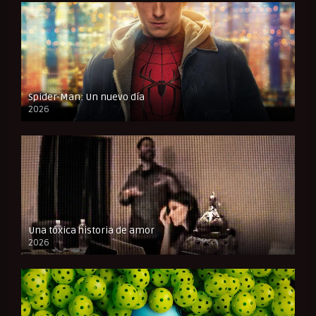
Spider-Man: Un nuevo día
2026
CAM
Una tóxica historia de amor
2026
FULL HD