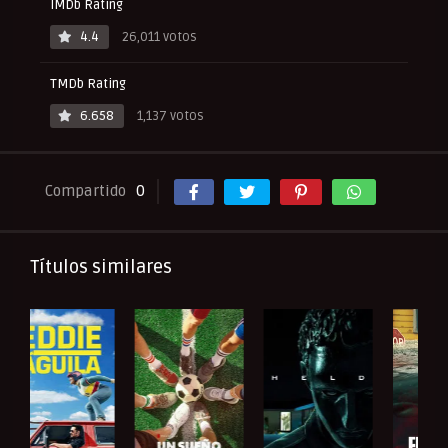
IMDb Rating
4.4
26,011 votos
TMDb Rating
6.658
1,137 votos
Compartido
0
Títulos similares