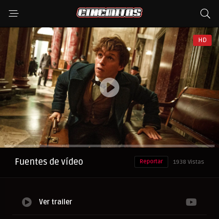
HD
Anuncio
Fuentes de vídeo
Reportar
1938 Vistas
Ver trailer