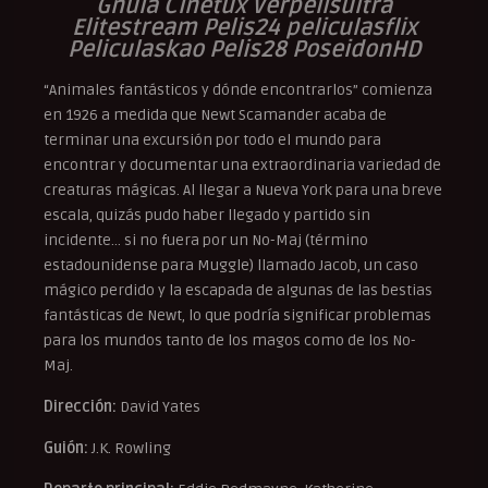
Gnula Cinetux Verpelisultra
Elitestream Pelis24 peliculasflix
Peliculaskao Pelis28 PoseidonHD
“Animales fantásticos y dónde encontrarlos” comienza
en 1926 a medida que Newt Scamander acaba de
terminar una excursión por todo el mundo para
encontrar y documentar una extraordinaria variedad de
creaturas mágicas. Al llegar a Nueva York para una breve
escala, quizás pudo haber llegado y partido sin
incidente… si no fuera por un No-Maj (término
estadounidense para Muggle) llamado Jacob, un caso
mágico perdido y la escapada de algunas de las bestias
fantásticas de Newt, lo que podría significar problemas
para los mundos tanto de los magos como de los No-
Maj.
Dirección:
David Yates
Guión:
J.K. Rowling