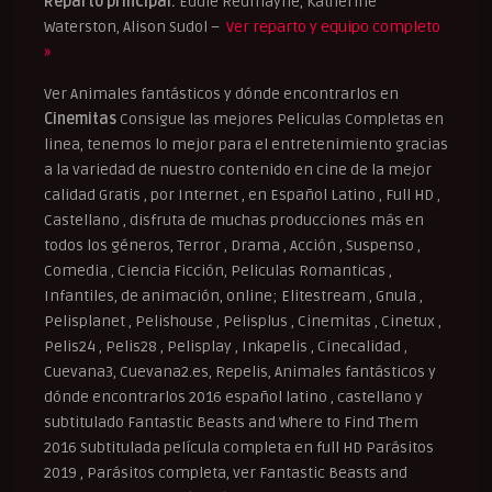
Reparto principal:
Eddie Redmayne, Katherine
Waterston, Alison Sudol –
Ver reparto y equipo completo
»
Ver Animales fantásticos y dónde encontrarlos en
Cinemitas
Consigue las mejores Peliculas Completas en
linea, tenemos lo mejor para el entretenimiento gracias
a la variedad de nuestro contenido en cine de la mejor
calidad Gratis , por Internet , en Español Latino , Full HD ,
Castellano , disfruta de muchas producciones más en
todos los géneros, Terror , Drama , Acción , Suspenso ,
Comedia , Ciencia Ficción, Peliculas Romanticas ,
Infantiles, de animación, online; Elitestream , Gnula ,
Pelisplanet , Pelishouse , Pelisplus , Cinemitas , Cinetux ,
Pelis24 , Pelis28 , Pelisplay , Inkapelis , Cinecalidad ,
Cuevana3, Cuevana2.es, Repelis, Animales fantásticos y
dónde encontrarlos 2016 español latino , castellano y
subtitulado Fantastic Beasts and Where to Find Them
2016 Subtitulada película completa en full HD Parásitos
2019 , Parásitos completa, ver Fantastic Beasts and