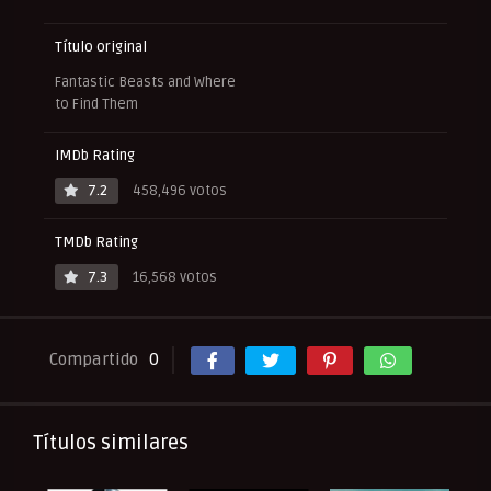
Título original
Fantastic Beasts and Where
to Find Them
IMDb Rating
7.2
458,496 votos
TMDb Rating
7.3
16,568 votos
Compartido
0
Títulos similares