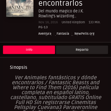
encontrarlos
Del mundo magico de J.K.
Rowling's wizarding...
Nov. 16, 2016
United Kingdom
133 Min.
PG-13
Aventura
Fantasía
NewPelis org
Película de TV
Peliculas Castellano
Peliculas Español Latino
Peliculas Subtituladas
Peliculasflix
Pelishouse
Pelismart
Info
Reparto
RepelisHD.TV
UltraPelisHD
Sinopsis
Ver Animales fantásticos y dónde
encontrarlos / Fantastic Beasts and
Where to Find Them (2016) película
completa en español latino,
castellano, subtitulado GRATIS Online
Full HD Sin registrarse Cinemitas
Pelisplay Cuevana3 Paraveronline