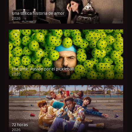
Una tóxica historia de amor
2026
FULL HD
The Dink: Pasión por el pickleball
2026
FULL HD
72 horas
2026