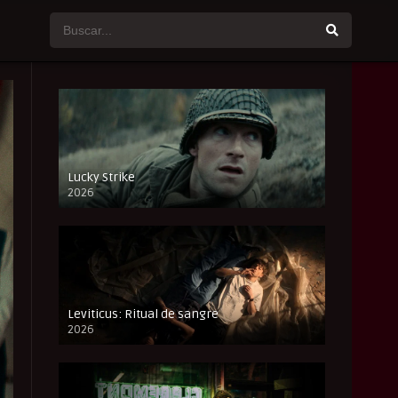
Lucky Strike
2026
FULL HD
Leviticus: Ritual de sangre
2026
FULL HD