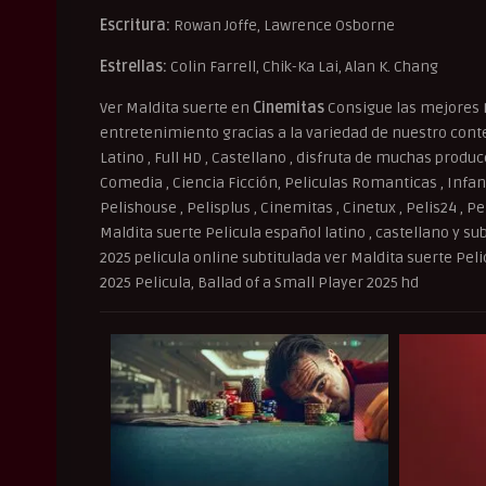
Escritura:
Rowan Joffe, Lawrence Osborne
Estrellas:
Colin Farrell, Chik-Ka Lai, Alan K. Chang
Ver Maldita suerte en
Cinemitas
Consigue las mejores 
entretenimiento gracias a la variedad de nuestro conten
Latino , Full HD , Castellano , disfruta de muchas produ
Comedia , Ciencia Ficción, Peliculas Romanticas , Infant
Pelishouse , Pelisplus , Cinemitas , Cinetux , Pelis24 , P
Maldita suerte Pelicula español latino , castellano y sub
2025 pelicula online subtitulada ver Maldita suerte Peli
2025 Pelicula, Ballad of a Small Player 2025 hd