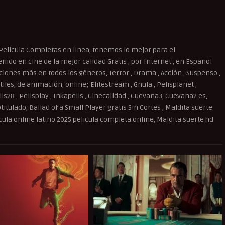
Pelicula Completas en linea, tenemos lo mejor para el
ido en cine de la mejor calidad Gratis , por Internet , en Español
cciones más en todos los géneros, Terror , Drama , Acción , Suspenso ,
iles, de animación, online; Elitestream , Gnula , Pelisplanet ,
elis28 , Pelisplay , Inkapelis , Cinecalidad , Cuevana3, Cuevana2.es,
titulado, Ballad of a Small Player gratis Sin Cortes , Maldita suerte
cula online latino 2025 pelicula completa online, Maldita suerte hd