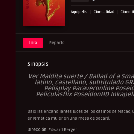
Aquipelis
Cinecalidad
Cinemit
Paraveronline
Peliculas Caste
Pelisflix
Pelishouse
Pelis
UltraPelisHD
Verpeliculasultr
Info
Reparto
Sinopsis
V
er Maldita suerte / Ballad of a Sma
latino, castellano, subtitulado GR
Pelisplay Paraveronline Posei
Peliculasflix PoseidonHD Inkapel
Bajo las encandilantes luces de los casinos de Macao,
enigmática mujer en una mesa de bacará.
Dirección:
Edward Berger