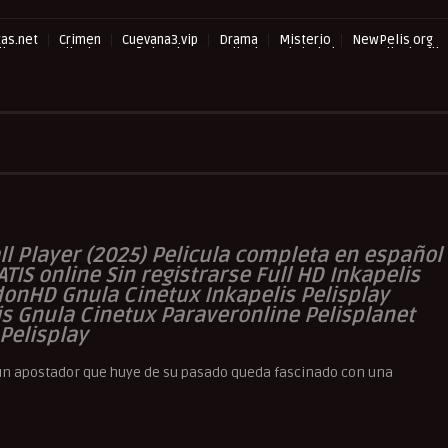
as.net
Crimen
Cuevana3.vip
Drama
Misterio
NewPelis org
llano
Peliculas Español Latino
Peliculas Subtituladas
Peliculasflix
mart
Pelisplay
Pelispop
RepelisHD.TV
Suspense
a
ll Player (2025
) Pelicula completa en español
ATIS online Sin registrarse Full HD Inkapelis
donHD Gnula Cinetux Inkapelis Pelisplay
is Gnula Cinetux Paraveronline Pelisplanet
Pelisplay
 un apostador que huye de su pasado queda fascinado con una