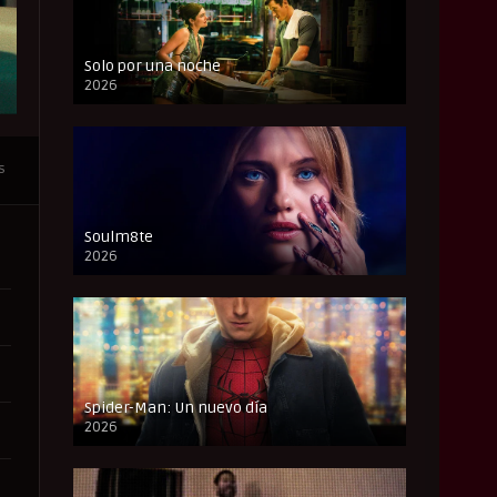
Solo por una noche
2026
CAM
s
Soulm8te
2026
FULL HD
Spider-Man: Un nuevo día
2026
CAM