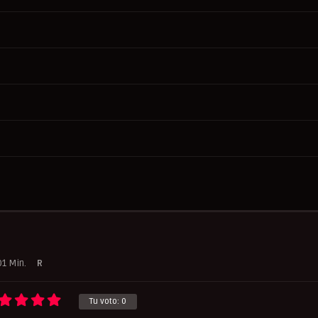
01 Min.
R
Tu voto:
0