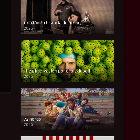
Una tóxica historia de amor
2026
FULL HD
The Dink: Pasión por el pickleball
2026
FULL HD
72 horas
2026
FULL HD