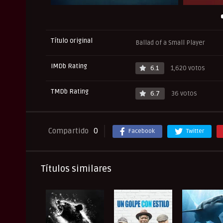
Título original
Ballad of a Small Player
IMDb Rating
6.1
1,620 votos
TMDb Rating
6.7
36 votos
Compartido
0
Facebook
Twitter
Títulos similares