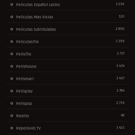
3.036
Peliculas Español Latino
120
Peliculas Mas Vistas
2.800
Peliculas Subtituladas
3.399
Peliculasflix
2.737
Pelisflix
3.434
Pelishouse
3.407
Pelismart
2.784
Pelisplay
2.739
Pelispop
48
Reality
3.421
RepelisHD.TV