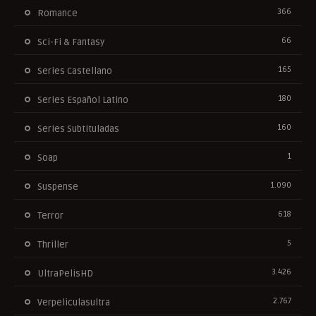
366
Romance
66
Sci-Fi & Fantasy
165
Series Castellano
180
Series Español Latino
160
Series Subtituladas
1
Soap
1.090
Suspense
618
Terror
5
Thriller
3.426
UltraPelisHD
2.767
Verpeliculasultra