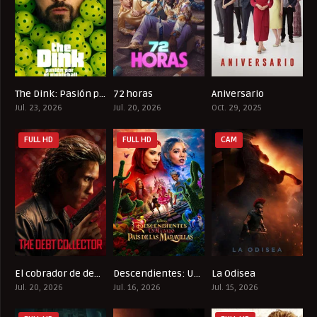
The Dink: Pasión por el pickleball
72 horas
Aniversario
0
0
6.7
Jul. 23, 2026
Jul. 20, 2026
Oct. 29, 2025
FULL HD
FULL HD
CAM
El cobrador de deudas
Descendientes: Un malvado País de las Maravillas
La Odisea
0
0
0
Jul. 20, 2026
Jul. 16, 2026
Jul. 15, 2026