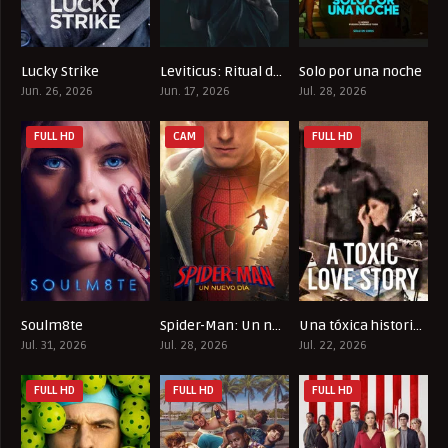
Lucky Strike
Leviticus: Ritual de sangre
Solo por una noche
5.7
6.5
0
Jun. 26, 2026
Jun. 17, 2026
Jul. 28, 2026
FULL HD
CAM
FULL HD
Soulm8te
Spider-Man: Un nuevo día
Una tóxica historia de amor
0
8.2
6.8
Jul. 31, 2026
Jul. 28, 2026
Jul. 22, 2026
FULL HD
FULL HD
FULL HD