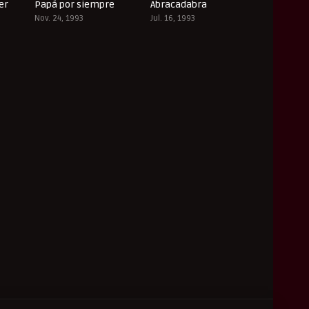
er
Papá por siempre
Abracadabra
9
7.1
6.9
Nov. 24, 1993
Jul. 16, 1993