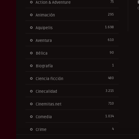
75
Action & Adventure
295
Animación
1.698
Aquipelis
610
Aventura
90
Bélica
1
Biografía
480
Ciencia ficción
3.215
Cinecalidad
710
Cinemitas.net
1.034
Comedia
4
Crime