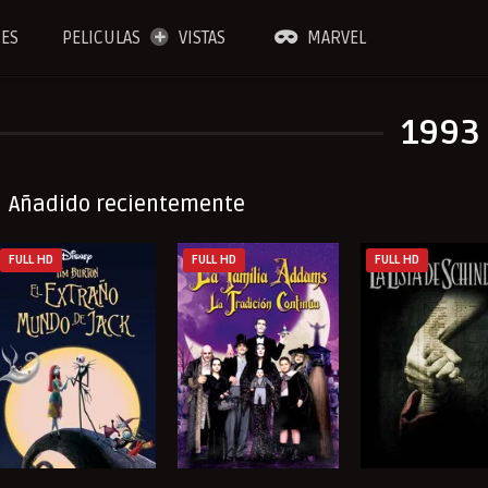
IES
PELICULAS
VISTAS
MARVEL
1993
Añadido recientemente
FULL HD
FULL HD
FULL HD