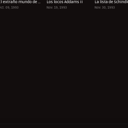
El extraño mundo de Jack
Los locos Addams II
La lista de Schindl
7.9
6.8
Oct. 09, 1993
Nov. 19, 1993
Nov. 30, 1993