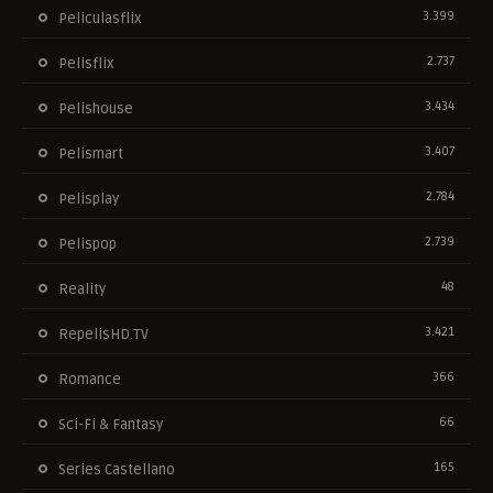
3.399
Peliculasflix
2.737
Pelisflix
3.434
Pelishouse
3.407
Pelismart
2.784
Pelisplay
2.739
Pelispop
48
Reality
3.421
RepelisHD.TV
366
Romance
66
Sci-Fi & Fantasy
165
Series Castellano