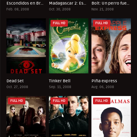
Escondidos en Brujas
Madagascar 2: Escape de África
Bolt: Un perro fuera de serie
7.9
6.6
6.8
Feb. 08, 2008
Oct. 30, 2008
Nov. 21, 2008
FULL HD
FULL HD
Dead Set
Tinker Bell
Piña express
7.264
6.7
6.9
Oct. 27, 2008
Sep. 11, 2008
Aug. 06, 2008
FULL HD
FULL HD
FULL HD