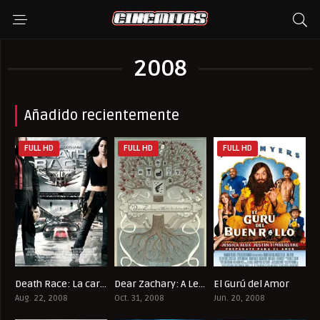
2008
Añadido recientemente
FULL HD
FULL HD
FULL HD
Death Race: La carrera de la muerte
Dear Zachary: A Letter to a Son About His Father
El Gurú del Amor
6.4
8.5
3.8
Aug. 22, 2008
Oct. 31, 2008
Jun. 20, 2008