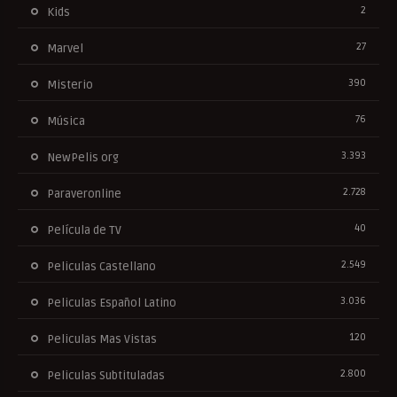
2
Kids
27
Marvel
390
Misterio
76
Música
3.393
NewPelis org
2.728
Paraveronline
40
Película de TV
2.549
Peliculas Castellano
3.036
Peliculas Español Latino
120
Peliculas Mas Vistas
2.800
Peliculas Subtituladas