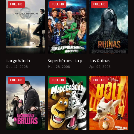
FULL HD
FULL HD
FULL HD
Largo Winch
Superhéroes: La película
Las Ruinas
6.4
4.7
5.9
Dec. 17, 2008
Mar. 28, 2008
Apr. 02, 2008
FULL HD
FULL HD
FULL HD