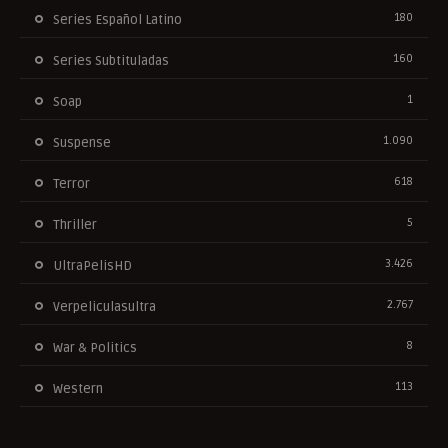
180
Series Español Latino
160
Series Subtituladas
1
Soap
1.090
Suspense
618
Terror
5
Thriller
3.426
UltraPelisHD
2.767
Verpeliculasultra
8
War & Politics
113
Western