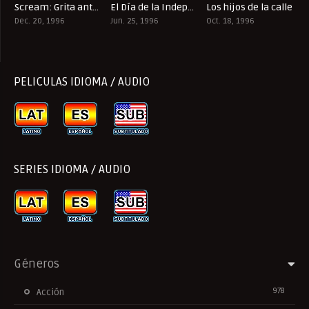
Scream: Grita antes de morir
El Día de la Independencia
Los hijos de la calle
7.4
7
7.5
Dec. 20, 1996
Jun. 25, 1996
Oct. 18, 1996
PELICULAS IDIOMA / AUDIO
SERIES IDIOMA / AUDIO
Géneros
978
Acción