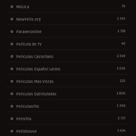
76
Música
3.393
NewPelis org
2.728
Paraveronline
40
Película de TV
2.549
Peliculas Castellano
3.036
Peliculas Español Latino
120
Peliculas Mas Vistas
2.800
Peliculas Subtituladas
3.399
Peliculasflix
2.737
Pelisflix
3.434
Pelishouse