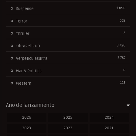
1.090
Suspense
618
Terror
5
Thriller
3.426
UltraPelisHD
2.767
Verpeliculasultra
8
War & Politics
113
Western
Año de lanzamiento
2026
2025
2024
2023
2022
2021