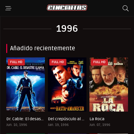
1996
Añadido recientemente
FULL HD
FULL HD
FULL HD
Dr. Cable: El desastre llama a la puerta
Del crepúsculo al amanecer
La Roca
6.1
7.2
7.4
Jun. 10, 1996
Jan. 19, 1996
Jun. 07, 1996