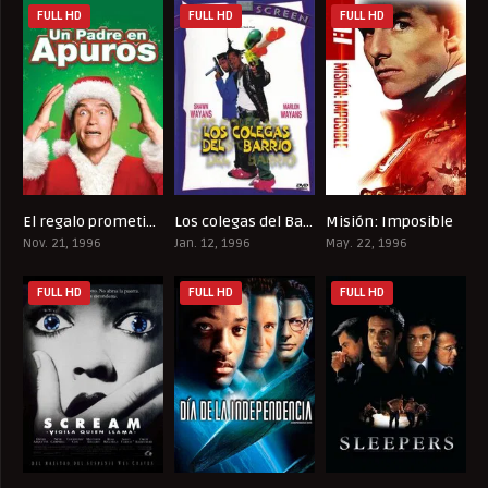
FULL HD
FULL HD
FULL HD
El regalo prometido
Los colegas del Barrio
Misión: Imposible
5.7
6.5
7.1
Nov. 21, 1996
Jan. 12, 1996
May. 22, 1996
FULL HD
FULL HD
FULL HD