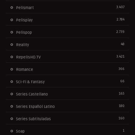
3.407
Pelismart
2.784
Pelisplay
2.739
Pelispop
48
Reality
3.421
RepelisHD.TV
366
Romance
66
Sci-Fi & Fantasy
165
Series Castellano
180
Series Español Latino
160
Series Subtituladas
1
Soap