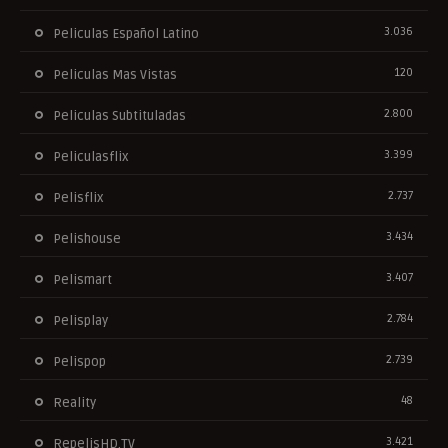
3.036
Peliculas Español Latino
120
Peliculas Mas Vistas
2.800
Peliculas Subtituladas
3.399
Peliculasflix
2.737
Pelisflix
3.434
Pelishouse
3.407
Pelismart
2.784
Pelisplay
2.739
Pelispop
48
Reality
3.421
RepelisHD.TV