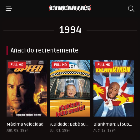
1994
Añadido recientemente
FULL HD
FULL HD
FULL HD
Máxima Velocidad
¡Cuidado: Bebé suelto!
Blankman: El Superhéroe
7.3
6.2
5
Jun. 09, 1994
Jul. 01, 1994
Aug. 19, 1994