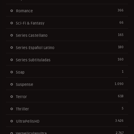
366
Romance
66
Sci-Fi & Fantasy
165
Series Castellano
180
Series Español Latino
160
Series Subtituladas
1
Soap
1.090
Suspense
618
Terror
5
Thriller
3.426
UltraPelisHD
2.767
Verpeliculasultra