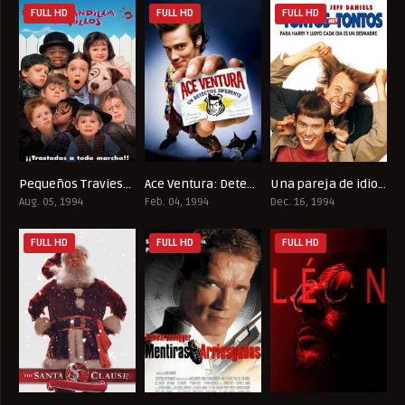
FULL HD
FULL HD
FULL HD
Pequeños Traviesos
Ace Ventura: Detective de mascotas
Una pareja de idiotas
6.3
6.9
7.3
Aug. 05, 1994
Feb. 04, 1994
Dec. 16, 1994
FULL HD
FULL HD
FULL HD