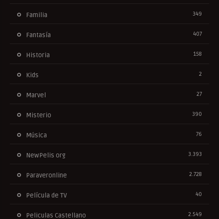
349
Familia
407
Fantasía
158
Historia
2
Kids
27
Marvel
390
Misterio
76
Música
3.393
NewPelis org
2.728
Paraveronline
40
Película de TV
2.549
Peliculas Castellano