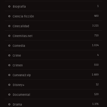
1
Biografía
480
Ciencia ficción
3.215
Cinecalidad
710
Cinemitas.net
1.034
Comedia
4
Crime
550
Crimen
1.689
Cuevana3.vip
12
Disney+
120
Documental
1.376
Drama