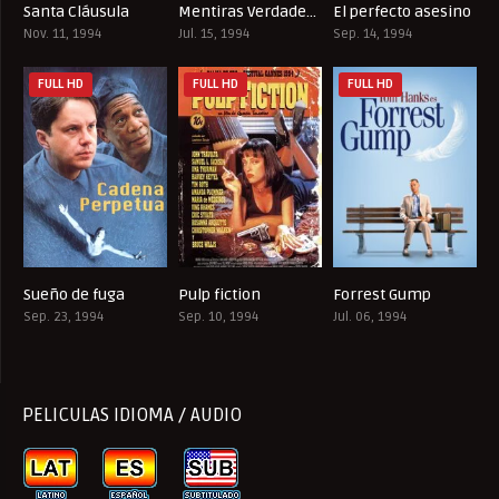
Santa Cláusula
Mentiras Verdaderas
El perfecto asesino
6.5
7.3
8.5
Nov. 11, 1994
Jul. 15, 1994
Sep. 14, 1994
FULL HD
FULL HD
FULL HD
Sueño de fuga
Pulp fiction
Forrest Gump
9.3
8.9
8.8
Sep. 23, 1994
Sep. 10, 1994
Jul. 06, 1994
PELICULAS IDIOMA / AUDIO