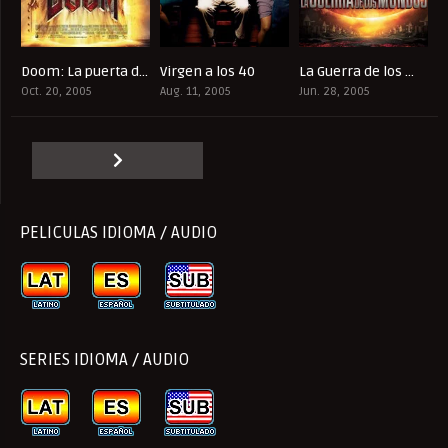
Doom: La puerta del infierno
Virgen a los 40
La Guerra de los mundos
5.2
7.1
6.5
Oct. 20, 2005
Aug. 11, 2005
Jun. 28, 2005
PELICULAS IDIOMA / AUDIO
SERIES IDIOMA / AUDIO