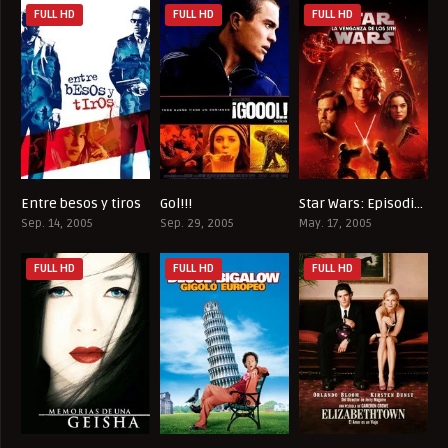
FULL HD
FULL HD
FULL HD
Entre besos y tiros
Gol!!!
Star Wars: Episodio III – La Venganza de los Sith
7.5
6.7
7.6
Sep. 14, 2005
Sep. 29, 2005
May. 17, 2005
FULL HD
FULL HD
FULL HD