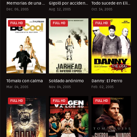
Memorias de una geisha
Gigoló por accidente en Europa
Todo sucede en Elizabethtown
7.3
4.7
6.3
Dec. 06, 2005
Aug. 12, 2005
Oct. 14, 2005
FULL HD
FULL HD
FULL HD
Tómalo con calma
Soldado anónimo
Danny: El Perro
5.6
7
7
Mar. 04, 2005
Nov. 04, 2005
Feb. 02, 2005
FULL HD
FULL HD
FULL HD