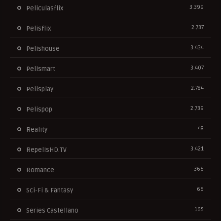
3.399
Peliculasflix
2.737
Pelisflix
3.434
Pelishouse
3.407
Pelismart
2.784
Pelisplay
2.739
Pelispop
48
Reality
3.421
RepelisHD.TV
366
Romance
66
Sci-Fi & Fantasy
165
Series Castellano