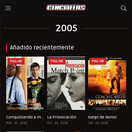
2005
Añadido recientemente
FULL HD
FULL HD
FULL HD
Conquistando a mi Suegro
La Provocación
Juego de Honor
5.9
7.6
7.3
Mar. 25, 2005
Oct. 26, 2005
Jan. 14, 2005