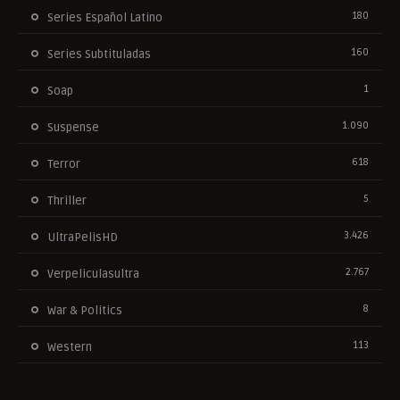
180
Series Español Latino
160
Series Subtituladas
1
Soap
1.090
Suspense
618
Terror
5
Thriller
3.426
UltraPelisHD
2.767
Verpeliculasultra
8
War & Politics
113
Western