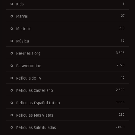
2
Kids
27
Marvel
390
Misterio
76
Música
3.393
NewPelis org
2.728
Paraveronline
40
Película de TV
2.549
Peliculas Castellano
3.036
Peliculas Español Latino
120
Peliculas Mas Vistas
2.800
Peliculas Subtituladas