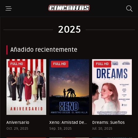
2025
Añadido recientemente
FULL HD
FULL HD
FULL HD
Aniversario
Xeno: Amistad Desde el Más Allá
Dreams: Sueños
6.7
5.1
5.6
Oct. 29, 2025
Sep. 19, 2025
Jul. 10, 2025