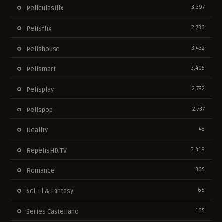
3.397
Peliculasflix
2.736
Pelisflix
3.432
Pelishouse
3.405
Pelismart
2.782
Pelisplay
2.737
Pelispop
48
Reality
3.419
RepelisHD.TV
365
Romance
66
Sci-Fi & Fantasy
165
Series Castellano