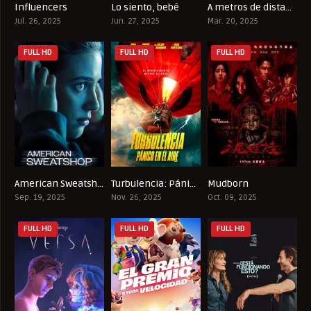
Influencers
Lo siento, bebé
A metros de distancia
5.9
7.1
4.8
Jul. 26, 2025
Jun. 27, 2025
Mar. 20, 2025
FULL HD
FULL HD
FULL HD
American Sweatshop
Turbulencia: Pánico en el aire
Mudborn
5.3
4.8
6.9
Sep. 19, 2025
Nov. 26, 2025
Oct. 09, 2025
FULL HD
FULL HD
FULL HD