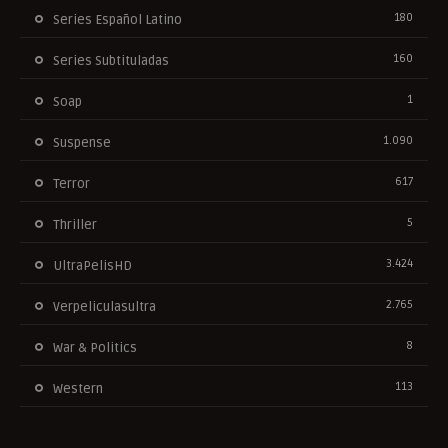
180
Series Español Latino
160
Series Subtituladas
1
Soap
1.090
Suspense
617
Terror
5
Thriller
3.424
UltraPelisHD
2.765
Verpeliculasultra
8
War & Politics
113
Western