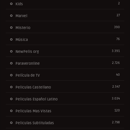
2
Kids
27
Marvel
390
Misterio
76
Música
3.391
NewPelis org
2.726
Paraveronline
40
Película de TV
2.547
Peliculas Castellano
3.034
Peliculas Español Latino
120
Peliculas Mas Vistas
2.798
Peliculas Subtituladas