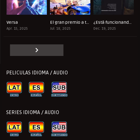
Versa
El gran premio a toda velocidad
¿Está funcionando esto?
8.2
5.8
6.7
Apr. 15, 2025
Jul. 18, 2025
Dec. 19, 2025
PELICULAS IDIOMA / AUDIO
SERIES IDIOMA / AUDIO