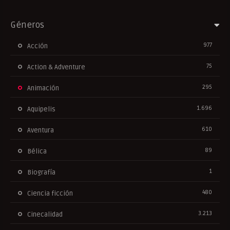
Géneros
977
Acción
75
Action & Adventure
295
Animación
1.696
Aquipelis
610
Aventura
89
Bélica
1
Biografía
480
Ciencia ficción
3.213
Cinecalidad