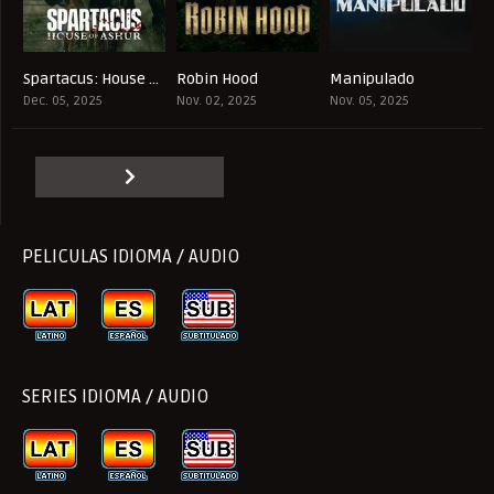
Spartacus: House of Ashur
Robin Hood
Manipulado
5.1
7.888
9.267
Dec. 05, 2025
Nov. 02, 2025
Nov. 05, 2025
PELICULAS IDIOMA / AUDIO
SERIES IDIOMA / AUDIO