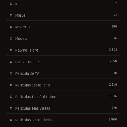
2
Kids
27
Marvel
390
Misterio
76
Música
3.393
NewPelis org
2.728
Paraveronline
40
Película de TV
2.549
Peliculas Castellano
3.036
Peliculas Español Latino
120
Peliculas Mas Vistas
2.800
Peliculas Subtituladas