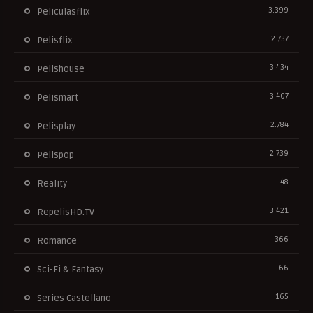
3.399
Peliculasflix
2.737
Pelisflix
3.434
Pelishouse
3.407
Pelismart
2.784
Pelisplay
2.739
Pelispop
48
Reality
3.421
RepelisHD.TV
366
Romance
66
Sci-Fi & Fantasy
165
Series Castellano