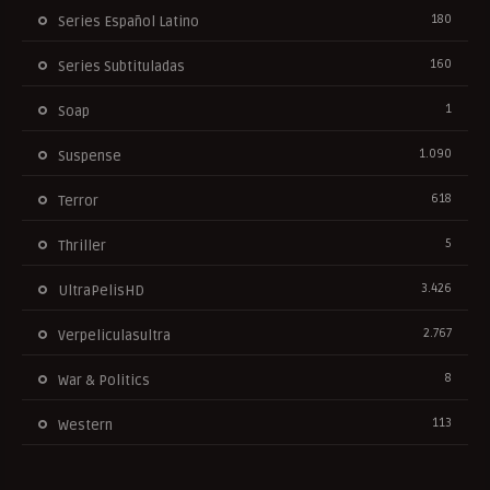
180
Series Español Latino
160
Series Subtituladas
1
Soap
1.090
Suspense
618
Terror
5
Thriller
3.426
UltraPelisHD
2.767
Verpeliculasultra
8
War & Politics
113
Western