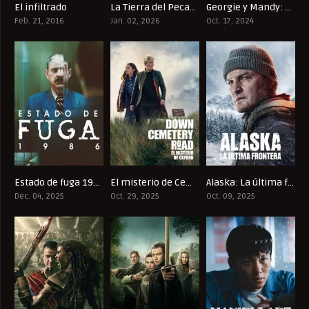
El infiltrado
La Tierra del Pecado
Georgie y Mandy: Primer matrimonio
7.8
4.615
7.715
Feb. 21, 2016
Jan. 02, 2026
Oct. 17, 2024
Estado de fuga 1986
El misterio de Cemetery Road
Alaska: La última frontera
8.857
6.663
7.2
Dec. 04, 2025
Oct. 29, 2025
Oct. 09, 2025