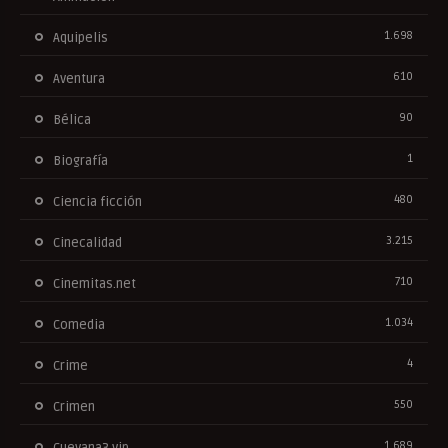
1.698
Aquipelis
610
Aventura
90
Bélica
1
Biografía
480
Ciencia ficción
3.215
Cinecalidad
710
Cinemitas.net
1.034
Comedia
4
Crime
550
Crimen
1.689
Cuevana3.vip