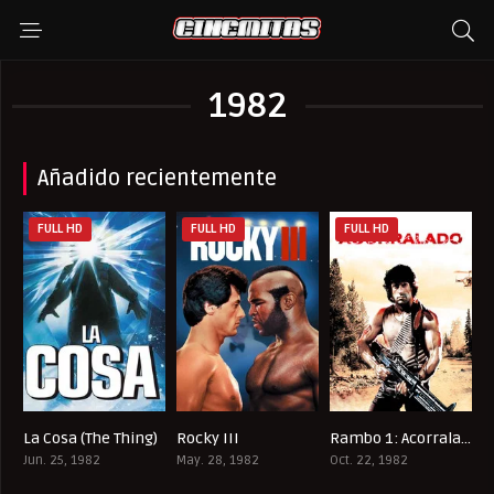
1982
Añadido recientemente
FULL HD
FULL HD
FULL HD
La Cosa (The Thing)
Rocky III
Rambo 1: Acorralado
8.2
6.8
7.7
Jun. 25, 1982
May. 28, 1982
Oct. 22, 1982