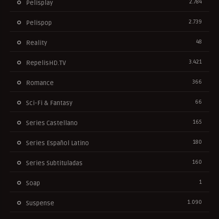
2.784
Pelisplay
2.739
Pelispop
48
Reality
3.421
RepelisHD.TV
366
Romance
66
Sci-Fi & Fantasy
165
Series Castellano
180
Series Español Latino
160
Series Subtituladas
1
Soap
1.090
Suspense