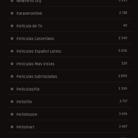
3.393
NewPelis org
2.728
Paraveronline
40
Película de TV
2.549
Peliculas Castellano
3.036
Peliculas Español Latino
120
Peliculas Mas Vistas
2.800
Peliculas Subtituladas
3.399
Peliculasflix
2.737
Pelisflix
3.434
Pelishouse
3.407
Pelismart