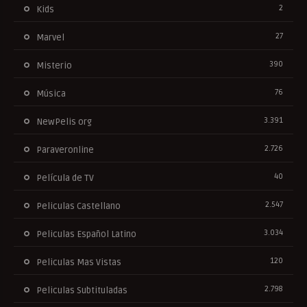
2
Kids
27
Marvel
390
Misterio
76
Música
3.391
NewPelis org
2.726
Paraveronline
40
Película de TV
2.547
Peliculas Castellano
3.034
Peliculas Español Latino
120
Peliculas Mas Vistas
2.798
Peliculas Subtituladas