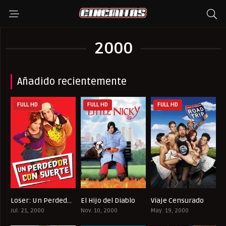
2000
Añadido recientemente
FULL HD
FULL HD
FULL HD
Loser: Un Perdedor con Suerte
El Hijo del Diablo
Viaje Censurado
5.4
5.3
6.5
Jul. 21, 2000
Nov. 10, 2000
May. 19, 2000