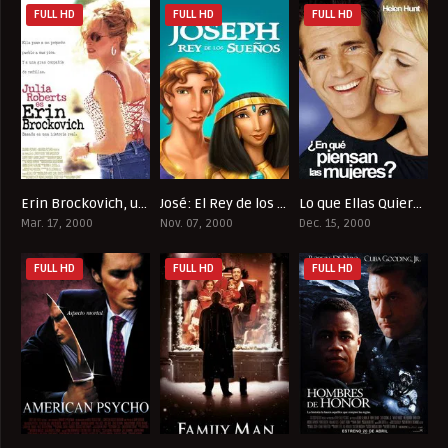
FULL HD
FULL HD
FULL HD
Erin Brockovich, una mujer audaz
José: El Rey de los Sueños
Lo que Ellas Quieren
7.5
6.5
6.4
Mar. 17, 2000
Nov. 07, 2000
Dec. 15, 2000
FULL HD
FULL HD
FULL HD