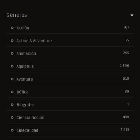
Géneros
977
Acción
75
Action & Adventure
295
Animación
1.696
Aquipelis
610
Aventura
89
Bélica
1
Biografía
480
Ciencia ficción
3.213
Cinecalidad