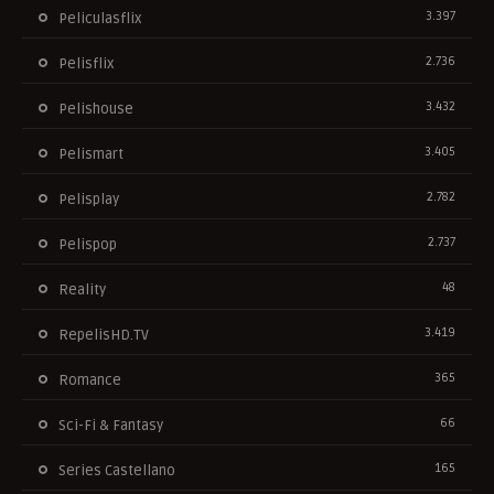
3.397
Peliculasflix
2.736
Pelisflix
3.432
Pelishouse
3.405
Pelismart
2.782
Pelisplay
2.737
Pelispop
48
Reality
3.419
RepelisHD.TV
365
Romance
66
Sci-Fi & Fantasy
165
Series Castellano