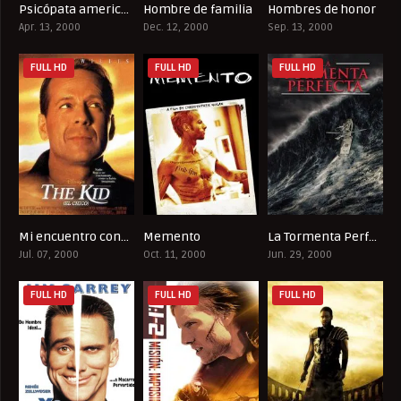
Psicópata americano
Hombre de familia
Hombres de honor
7.6
6.8
7.2
Apr. 13, 2000
Dec. 12, 2000
Sep. 13, 2000
FULL HD
FULL HD
FULL HD
Mi encuentro conmigo
Memento
La Tormenta Perfecta (The Perfect Storm)
6.1
8.4
6.5
Jul. 07, 2000
Oct. 11, 2000
Jun. 29, 2000
FULL HD
FULL HD
FULL HD