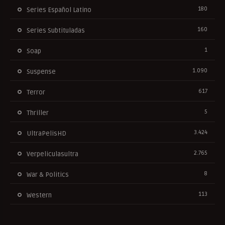
180
Series Español Latino
160
Series Subtituladas
1
Soap
1.090
Suspense
617
Terror
5
Thriller
3.424
UltraPelisHD
2.765
Verpeliculasultra
8
War & Politics
113
Western