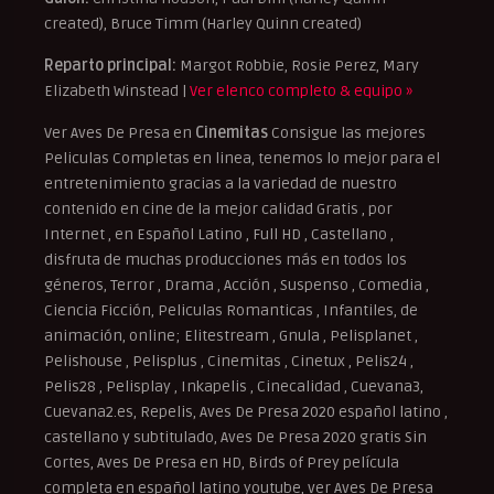
created), Bruce Timm (Harley Quinn created)
Reparto principal:
Margot Robbie, Rosie Perez, Mary
Elizabeth Winstead |
Ver elenco completo & equipo »
Ver Aves De Presa en
Cinemitas
Consigue las mejores
Peliculas Completas en linea, tenemos lo mejor para el
entretenimiento gracias a la variedad de nuestro
contenido en cine de la mejor calidad Gratis , por
Internet , en Español Latino , Full HD , Castellano ,
disfruta de muchas producciones más en todos los
géneros, Terror , Drama , Acción , Suspenso , Comedia ,
Ciencia Ficción, Peliculas Romanticas , Infantiles, de
animación, online; Elitestream , Gnula , Pelisplanet ,
Pelishouse , Pelisplus , Cinemitas , Cinetux , Pelis24 ,
Pelis28 , Pelisplay , Inkapelis , Cinecalidad , Cuevana3,
Cuevana2.es, Repelis, Aves De Presa 2020 español latino ,
castellano y subtitulado, Aves De Presa 2020 gratis Sin
Cortes, Aves De Presa en HD, Birds of Prey película
completa en español latino youtube, ver Aves De Presa