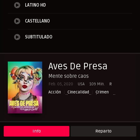
LATINO HD
CASTELLANO
SUBTITULADO
Aves De Presa
Mente sobre caos
Feb. 05, 2020
USA
109 Min.
R
Acción
Cinecalidad
Crimen
NewPelis org
Peliculas Castellano
Peliculas Español Latino
Peliculas Subtituladas
Peliculasflix
Pelishouse
Pelismart
RepelisHD.TV
UltraPelisHD
Info
Reparto