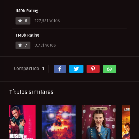
IMDb Rating
6
227,951 votos
TMDb Rating
7
8,731 votos
Compartido
1
Títulos similares