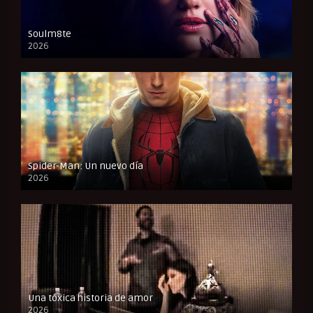
Soulm8te
2026
FULL HD
Spider-Man: Un nuevo día
2026
CAM
Una tóxica historia de amor
2026