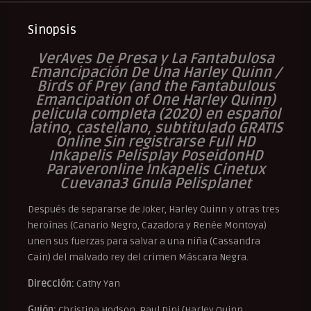
Sinopsis
VerAves De Presa y La Fantabulosa
Emancipación De Una Harley Quinn /
Birds of Prey (and the Fantabulous
Emancipation of One Harley Quinn)
pelicula completa (2020) en español
latino, castellano, subtitulado GRATIS
Online Sin registrarse Full HD
Inkapelis Pelisplay PoseidonHD
Paraveronline Inkapelis Cinetux
Cuevana3 Gnula Pelisplanet
Después de separarse de Joker, Harley Quinn y otras tres
heroínas (Canario Negro, Cazadora y Renée Montoya)
unen sus fuerzas para salvar a una niña (Cassandra
Cain) del malvado rey del crimen Máscara Negra.
Dirección:
Cathy Yan
Guión:
Christina Hodson, Paul Dini (Harley Quinn