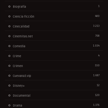
1
Biografía
480
Ciencia ficción
3.213
Cinecalidad
708
Cinemitas.net
1.034
Comedia
4
Crime
550
Crimen
1.687
Cuevana3.vip
12
Disney+
120
Documental
1.376
Drama