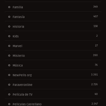
349
Familia
407
Fantasía
158
Historia
2
Kids
27
Marvel
390
Misterio
76
Música
3.391
NewPelis org
2.726
Paraveronline
40
Película de TV
2.547
Peliculas Castellano