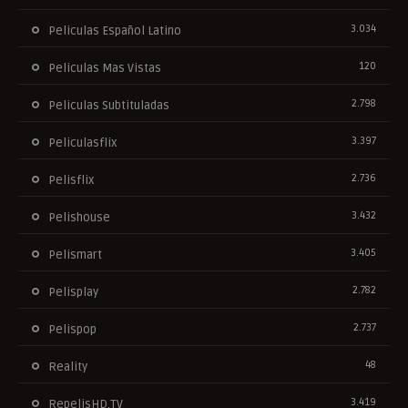
3.034
Peliculas Español Latino
120
Peliculas Mas Vistas
2.798
Peliculas Subtituladas
3.397
Peliculasflix
2.736
Pelisflix
3.432
Pelishouse
3.405
Pelismart
2.782
Pelisplay
2.737
Pelispop
48
Reality
3.419
RepelisHD.TV