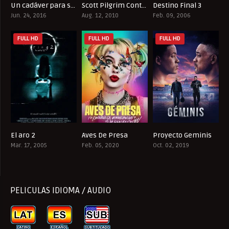
Un cadáver para sobrevivir
Scott Pilgrim Contra El Mundo
Destino Final 3
6.9
7.5
5.8
Jun. 24, 2016
Aug. 12, 2010
Feb. 09, 2006
FULL HD
FULL HD
FULL HD
El aro 2
Aves De Presa
Proyecto Geminis
5.4
6
5.7
Mar. 17, 2005
Feb. 05, 2020
Oct. 02, 2019
PELICULAS IDIOMA / AUDIO