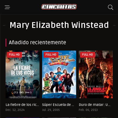
Mary Elizabeth Winstead
Añadido recientemente
FULL HD
FULL HD
FULL HD
La fiebre de los ricos
Súper Escuela de Héroes
Duro de matar: Un buen día para morir
5.2
6.3
5.2
Dec. 12, 2024
Jul. 29, 2005
Feb. 06, 2013