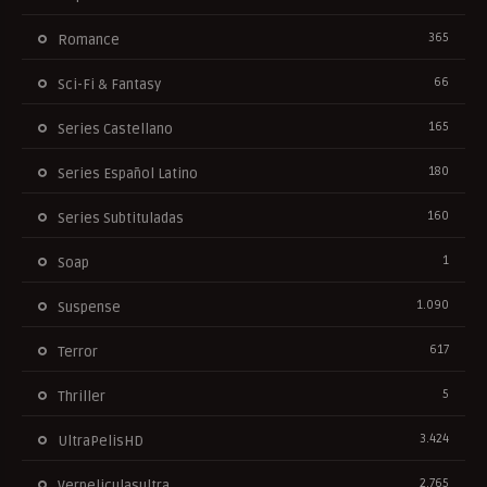
365
Romance
66
Sci-Fi & Fantasy
165
Series Castellano
180
Series Español Latino
160
Series Subtituladas
1
Soap
1.090
Suspense
617
Terror
5
Thriller
3.424
UltraPelisHD
2.765
Verpeliculasultra