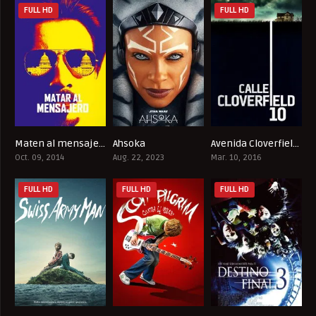
FULL HD
FULL HD
Maten al mensajero
Ahsoka
Avenida Cloverfield 10
6.9
8.5
7.2
Oct. 09, 2014
Aug. 22, 2023
Mar. 10, 2016
FULL HD
FULL HD
FULL HD