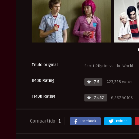
Título original
Scott Pilgrim vs. the World
IMDb Rating
7.5
423,296 votos
TMDb Rating
7.452
6,537 votos
Compartido
1
Facebook
Twitter