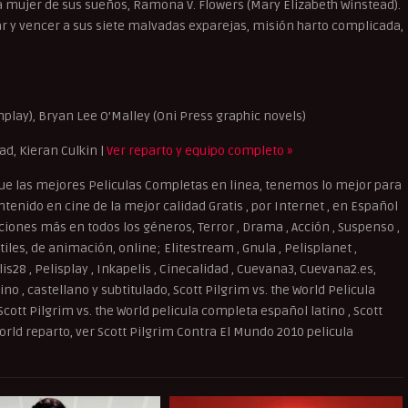
la mujer de sus sueños, Ramona V. Flowers (Mary Elizabeth Winstead).
r y vencer a sus siete malvadas exparejas, misión harto complicada,
nplay), Bryan Lee O’Malley (Oni Press graphic novels)
d, Kieran Culkin |
Ver reparto y equipo completo »
e las mejores Peliculas Completas en linea, tenemos lo mejor para
tenido en cine de la mejor calidad Gratis , por Internet , en Español
cciones más en todos los géneros, Terror , Drama , Acción , Suspenso ,
iles, de animación, online; Elitestream , Gnula , Pelisplanet ,
elis28 , Pelisplay , Inkapelis , Cinecalidad , Cuevana3, Cuevana2.es,
o , castellano y subtitulado, Scott Pilgrim vs. the World Pelicula
Scott Pilgrim vs. the World pelicula completa español latino , Scott
 World reparto, ver Scott Pilgrim Contra El Mundo 2010 pelicula