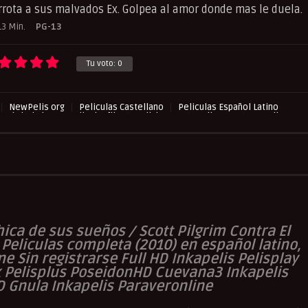
errota a sus malvados Ex. Golpea al amor donde mas le duela.
13 Min.
PG-13
Tu voto:
0
NewPelis org
Peliculas Castellano
Peliculas Español Latino
 Subtituladas
Peliculasflix
Pelishouse
Pelismart
RepelisHD.TV
chica de sus sueños / Scott Pilgrim Contra El
 Peliculas completa (2010) en español latino,
ne Sin registrarse Full HD Inkapelis Pelisplay
x Pelisplus PoseidonHD Cuevana3 Inkapelis
D Gnula Inkapelis Paraveronline