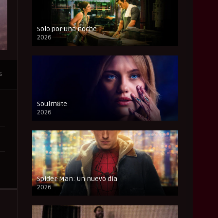
Solo por una noche
2026
CAM
s
Soulm8te
2026
FULL HD
Spider-Man: Un nuevo día
2026
CAM