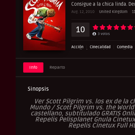
Consigue a la chica linda. D
Aug. 12, 2010
United Kingdom
1
10
3
votos
Acción
Cinecalidad
Comedia
Peliculas Mas Vistas
Peliculas
Romance
UltraPelisHD
Info
Reparto
Sinopsis
Ver Scott Pilgrim vs. los ex de la 
Mundo / Scott Pilgrim vs. the World
castellano, subtitulado GRATIS Onli
Repelis Pelisplanet Gnula Cinetu
Repelis Cinetux Full H