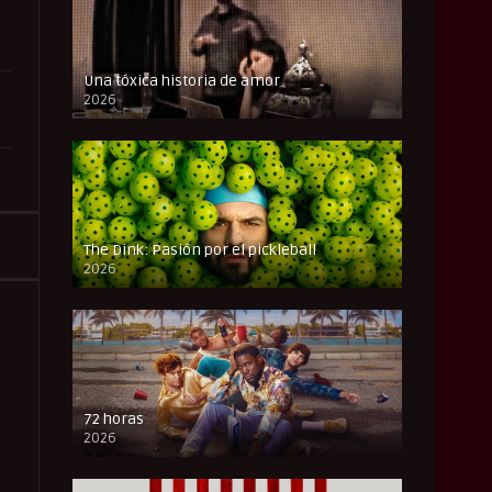
Una tóxica historia de amor
2026
FULL HD
The Dink: Pasión por el pickleball
2026
FULL HD
72 horas
2026
FULL HD