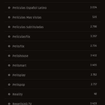
3.034
Peliculas Español Latino
120
Peliculas Mas Vistas
2.798
Peliculas Subtituladas
3.397
Peliculasflix
2.736
Pelisflix
3.432
Pelishouse
3.405
Pelismart
2.782
Pelisplay
2.737
Pelispop
48
Reality
3.419
RepelisHD.TV