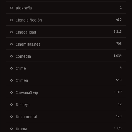
1
Biografía
480
Ciencia ficción
3.213
Cinecalidad
708
Cinemitas.net
1.034
Comedia
4
Crime
550
Crimen
1.687
Cuevana3.vip
12
Disney+
120
Documental
1.376
Drama