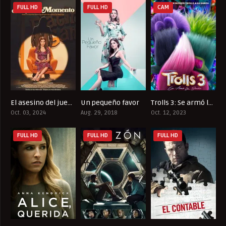
FULL HD
FULL HD
CAM
El asesino del juego de citas
Un pequeño favor
Trolls 3: Se armó la banda
6.8
6.8
6
Oct. 03, 2024
Aug. 29, 2018
Oct. 12, 2023
FULL HD
FULL HD
FULL HD