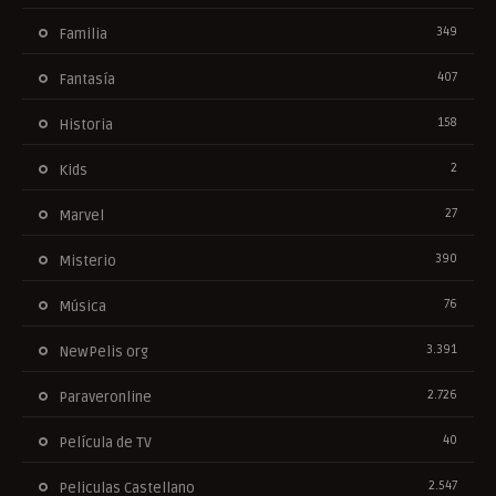
349
Familia
407
Fantasía
158
Historia
2
Kids
27
Marvel
390
Misterio
76
Música
3.391
NewPelis org
2.726
Paraveronline
40
Película de TV
2.547
Peliculas Castellano