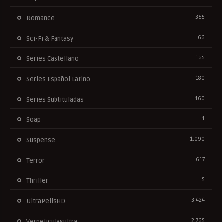
365
Romance
66
Sci-Fi & Fantasy
165
Series Castellano
180
Series Español Latino
160
Series Subtituladas
1
Soap
1.090
Suspense
617
Terror
5
Thriller
3.424
UltraPelisHD
2.765
Verpeliculasultra