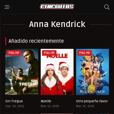
Anna Kendrick
Añadido recientemente
FULL HD
FULL HD
FULL HD
Sin Tregua
Noelle
Otro pequeño favor
7.6
6.3
5.5
Sep. 20, 2012
Nov. 12, 2019
Mar. 07, 2025