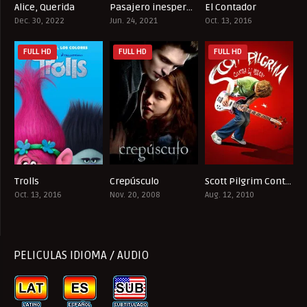
Alice, Querida
Pasajero inesperado
El Contador
5.5
5.6
7.3
Dec. 30, 2022
Jun. 24, 2021
Oct. 13, 2016
FULL HD
FULL HD
FULL HD
Trolls
Crepúsculo
Scott Pilgrim Contra El Mundo
6.4
5.3
7.5
Oct. 13, 2016
Nov. 20, 2008
Aug. 12, 2010
PELICULAS IDIOMA / AUDIO