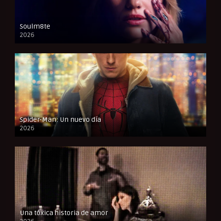
Soulm8te
2026
FULL HD
Spider-Man: Un nuevo día
2026
CAM
Una tóxica historia de amor