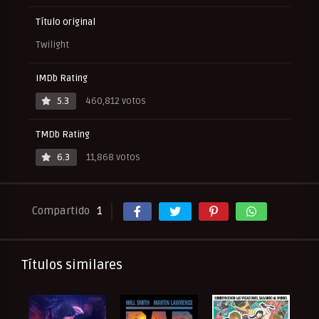
Título original
Twilight
IMDb Rating
5.3
460,812 votos
TMDb Rating
6.3
11,868 votos
Compartido
1
Títulos similares