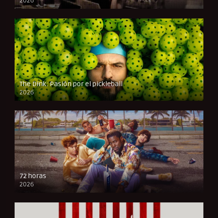
2026
FULL HD
The Dink: Pasión por el pickleball
2026
FULL HD
72 horas
2026
FULL HD