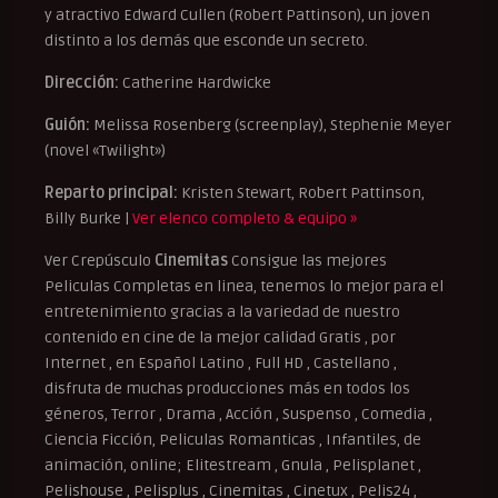
y atractivo Edward Cullen (Robert Pattinson), un joven
distinto a los demás que esconde un secreto.
Dirección:
Catherine Hardwicke
Guión:
Melissa Rosenberg (screenplay), Stephenie Meyer
(novel «Twilight»)
Reparto principal:
Kristen Stewart, Robert Pattinson,
Billy Burke |
Ver elenco completo & equipo »
Ver Crepúsculo
Cinemitas
Consigue las mejores
Peliculas Completas en linea, tenemos lo mejor para el
entretenimiento gracias a la variedad de nuestro
contenido en cine de la mejor calidad Gratis , por
Internet , en Español Latino , Full HD , Castellano ,
disfruta de muchas producciones más en todos los
géneros, Terror , Drama , Acción , Suspenso , Comedia ,
Ciencia Ficción, Peliculas Romanticas , Infantiles, de
animación, online; Elitestream , Gnula , Pelisplanet ,
Pelishouse , Pelisplus , Cinemitas , Cinetux , Pelis24 ,