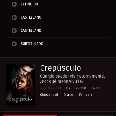
LATINO HD
CASTELLANO
CASTELLANO
SUBTITULADO
Crepúsculo
Cuando pueder vivir eternamente,
¿Por qué razón vivirás?
Nov. 20, 2008
USA
122 Min.
PG-13
Cinecalidad
Drama
Fantasía
NewPelis org
Paraveronline
Peliculas Castellano
Peliculas Español Latino
Peliculas Subtituladas
Peliculasflix
Pelisflix
Pelishouse
Pelismart
Pelisplay
Pelispop
RepelisHD.TV