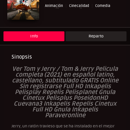
Animación
Cinecalidad
Comedia
Familia
NewPelis org
Paraveronline
Peliculas Castellano
Peliculas Español Latino
Peliculas Subtituladas
Peliculasflix
Pelisflix
Pelishouse
Pelismart
Pelisplay
Pelispop
RepelisHD.TV
UltraPelisHD
Verpeliculasultra
Info
Reparto
Sinopsis
Ver Tom y Jerry / Tom & Jerry Pelicula
completa (2021) en español latino,
castellano, subtitulado GRATIS Online
Sin registrarse Full HD Inkapelis
Pelisplay Repelis Pelisplanet Gnula
Cinetux Pelisplus PoseidonHD
Cuevana3 Inkapelis Repelis Cinetux
Full HD Gnula Inkapelis
Paraveronline
Jerry, un ratón travieso que se ha instalado en el mejor