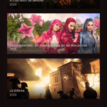
El cobrador de deudas
2026
FULL HD
Descendientes: Un malvado País de las Maravillas
2026
FULL HD
La Odisea
2026
CAM