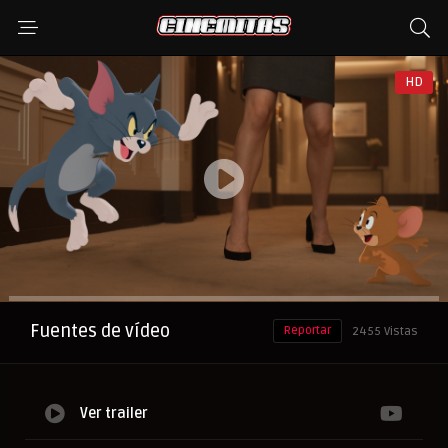
HD
Anuncio
Fuentes de vídeo
Reportar
2455 Vistas
Ver trailer