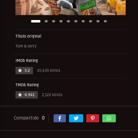
Título original
Tom & Jerry
IMDb Rating
5.2
35,435 votos
TMDb Rating
6.941
2,122 votos
Compartido
0