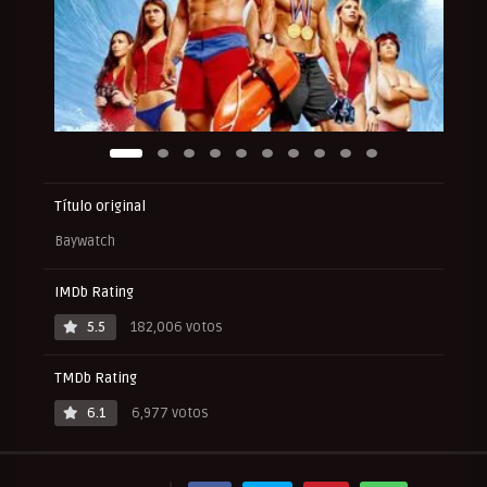
Título original
Baywatch
IMDb Rating
5.5
182,006 votos
TMDb Rating
6.1
6,977 votos