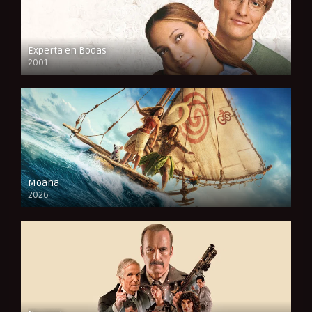
Experta en Bodas
2001
FULL HD
Moana
2026
CAM