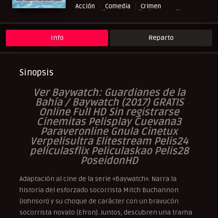
Acción
Comedia
Crimen
NewPelis org
Peliculas Castellano
Peliculas Español Latino
Peliculasflix
Pelishouse
Pelismart
RepelisHD.TV
UltraPelisHD
Info
Reparto
Sinopsis
Ver Baywatch: Guardianes de la
Bahía / Baywatch (2017) GRATIS
Online Full HD Sin registrarse
Cinemitas Pelisplay Cuevana3
Paraveronline Gnula Cinetux
Verpelisultra Elitestream Pelis24
peliculasflix Peliculaskao Pelis28
PoseidonHD
Adaptación al cine de la serie «Baywatch». Narra la
historia del esforzado socorrista Mitch Buchannon
(Johnson) y su choque de carácter con un bravucón
socorrista novato (Efron). Juntos, descubren una trama