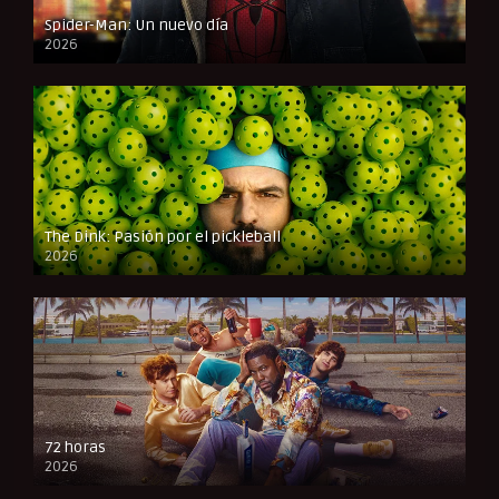
Spider-Man: Un nuevo día
2026
CAM
The Dink: Pasión por el pickleball
2026
FULL HD
72 horas
2026
FULL HD