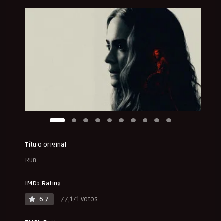
Título original
Run
IMDb Rating
6.7
77,171 votos