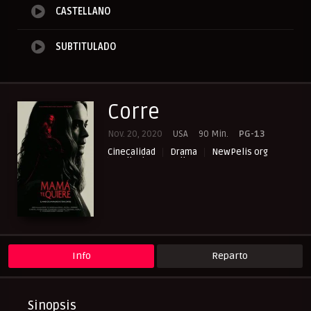
CASTELLANO
SUBTITULADO
Corre
Nov. 20, 2020
USA
90 Min.
PG-13
Cinecalidad
Drama
NewPelis org
Peliculas Castellano
Peliculas Español Latino
Peliculas Subtituladas
Peliculasflix
Pelishouse
Pelismart
RepelisHD.TV
Suspense
Terror
UltraPelisHD
Info
Reparto
Sinopsis