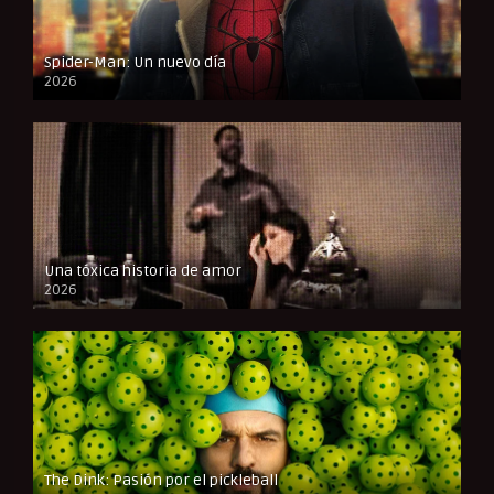
Spider-Man: Un nuevo día
2026
CAM
Una tóxica historia de amor
2026
FULL HD
The Dink: Pasión por el pickleball