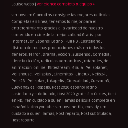
Louise Webb |
Ver elenco completo & equipo »
Ver Host en
Cinemitas
Consigue las mejores Peliculas
Completas en linea, tenemos lo mejor para el
entretenimiento gracias a la variedad de nuestro
contenido en cine de la mejor calidad Gratis , por
Internet , en Español Latino , Full HD , Castellano ,
disfruta de muchas producciones más en todos los
géneros, Terror , Drama , Acción , Suspenso , Comedia ,
Ciencia Ficción, Peliculas Romanticas , Infantiles, de
animación, online; Elitestream , Gnula , Pelisplanet ,
Pelishouse , Pelisplus , Cinemitas , Cinetux , Pelis24 ,
Pelis28 , Pelisplay , Inkapelis , Cinecalidad , Cuevana3,
Cuevana2.es, Repelis, Host 2020 español latino ,
castellano y subtitulado, Host 2020 gratis Sin Cortes, Host
en HD, Ten cuidado a quién llamas película completa en
español latino youtube, ver Host netflix, movidy Ten
cuidado a quién llamas, Host reparto, Host subtitulada,
Host reparto