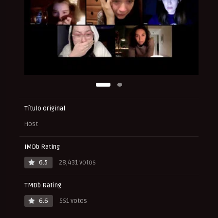
Título original
Host
IMDb Rating
6.5
28,431 votos
TMDb Rating
6.6
551 votos