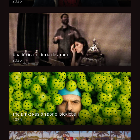
2026
CAM
Una tóxica historia de amor
2026
FULL HD
The Dink: Pasión por el pickleball
2026
FULL HD