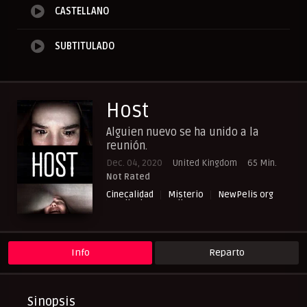
CASTELLANO
SUBTITULADO
Host
Alguien nuevo se ha unido a la
reunión.
Dec. 04, 2020
United Kingdom
65 Min.
Not Rated
Cinecalidad
Misterio
NewPelis org
Peliculas Castellano
Peliculas Subtituladas
Peliculasflix
Pelishouse
Pelismart
RepelisHD.TV
Suspense
Terror
UltraPelisHD
Info
Reparto
Sinopsis