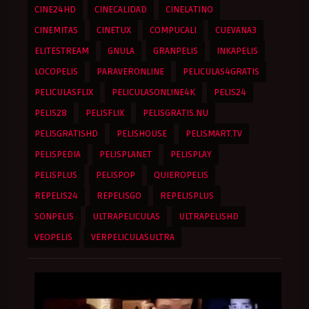
CINE24HD
CINECALIDAD
CINELATINO
CINEMITAS
CINETUX
COMPUCALI
CUEVANA3
ELITESTREAM
GNULA
GRANPELIS
INKAPELIS
LOCOPELIS
PARAVERONLINE
PELICULAS4GRATIS
PELICULASFLIX
PELICULASONLINE4K
PELIS24
PELIS28
PELISFLIX
PELISGRATIS.NU
PELISGRATISHD
PELISHOUSE
PELISMART.TV
PELISPEDIA
PELISPLANET
PELISPLAY
PELISPLUS
PELISPOP
QUIEROPELIS
REPELIS24
REPELISGO
REPELISPLUS
SONPELIS
ULTRAPELICULAS
ULTRAPELISHD
VEOPELIS
VERPELICULASULTRA