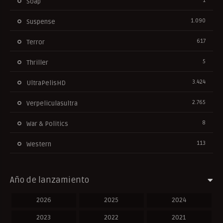
1
Soap
1.090
Suspense
617
Terror
5
Thriller
3.424
UltraPelisHD
2.765
Verpeliculasultra
8
War & Politics
113
Western
Año de lanzamiento
2026
2025
2024
2023
2022
2021