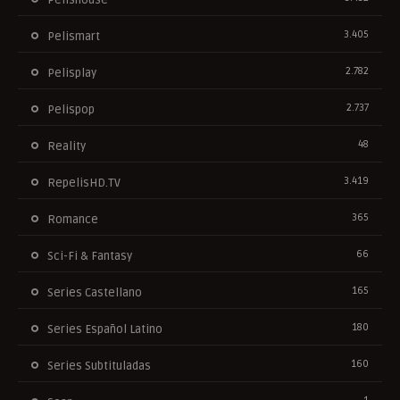
Pelishouse
3.405
Pelismart
2.782
Pelisplay
2.737
Pelispop
48
Reality
3.419
RepelisHD.TV
365
Romance
66
Sci-Fi & Fantasy
165
Series Castellano
180
Series Español Latino
160
Series Subtituladas