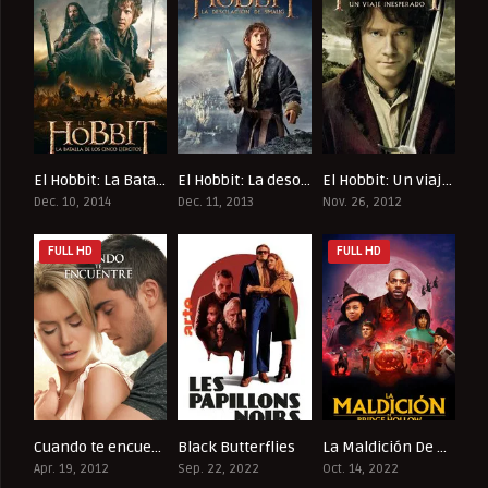
El Hobbit: La Batalla De Los Cinco Ejércitos
El Hobbit: La desolación de Smaug
El Hobbit: Un viaje inesperado
7.4
7.8
7.8
Dec. 10, 2014
Dec. 11, 2013
Nov. 26, 2012
FULL HD
FULL HD
Cuando te encuentre
Black Butterflies
La Maldición De Bridge Hollow
6.4
8
6.9
Apr. 19, 2012
Sep. 22, 2022
Oct. 14, 2022