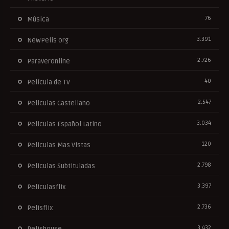
76
Música
3.391
NewPelis org
2.726
Paraveronline
40
Película de TV
2.547
Peliculas Castellano
3.034
Peliculas Español Latino
120
Peliculas Mas Vistas
2.798
Peliculas Subtituladas
3.397
Peliculasflix
2.736
Pelisflix
3.432