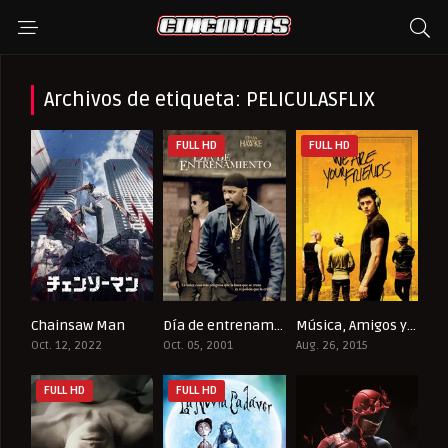
Archivos de etiqueta: PELICULASFLIX
FULL HD
FULL HD
Chainsaw Man
Día de entrenamiento
Música, Amigos y Fiesta
8.685
7.7
6.1
Oct. 12, 2022
Oct. 05, 2001
Aug. 26, 2015
FULL HD
FULL HD