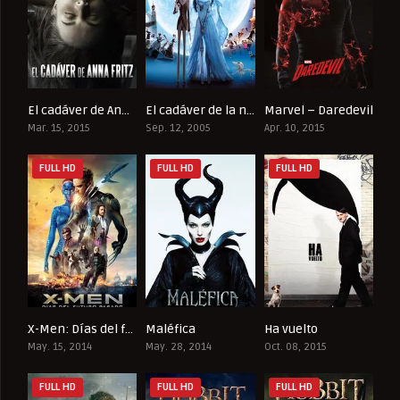
El cadáver de Anna Fritz
El cadáver de la novia
Marvel – Daredevil
5.9
7.3
8.143
Mar. 15, 2015
Sep. 12, 2005
Apr. 10, 2015
FULL HD
FULL HD
FULL HD
X-Men: Días del futuro pasado
Maléfica
Ha vuelto
7.9
6.9
7
May. 15, 2014
May. 28, 2014
Oct. 08, 2015
FULL HD
FULL HD
FULL HD