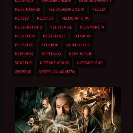
LOCOPELIS
PARAVERONLINE
PELICULAS4GRATIS
PELICULASFLIX
PELICULASONLINE4K
PELIS24
PELIS28
PELISFLIX
PELISGRATIS.NU
PELISGRATISHD
PELISHOUSE
PELISMART.TV
PELISPEDIA
PELISPLANET
PELISPLAY
PELISPLUS
PELISPOP
QUIEROPELIS
REPELIS24
REPELISGO
REPELISPLUS
SONPELIS
ULTRAPELICULAS
ULTRAPELISHD
VEOPELIS
VERPELICULASULTRA