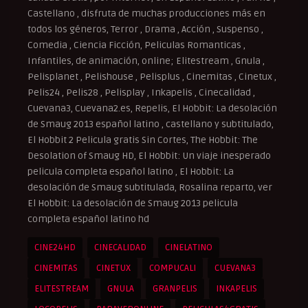
Castellano , disfruta de muchas producciones más en
todos los géneros, Terror , Drama , Acción , Suspenso ,
Comedia , Ciencia Ficción, Peliculas Romanticas ,
Infantiles, de animación, online; Elitestream , Gnula ,
Pelisplanet , Pelishouse , Pelisplus , Cinemitas , Cinetux ,
Pelis24 , Pelis28 , Pelisplay , Inkapelis , Cinecalidad ,
Cuevana3, Cuevana2.es, Repelis, El Hobbit: La desolación
de Smaug 2013 español latino , castellano y subtitulado,
El Hobbit 2 Pelicula gratis Sin Cortes, The Hobbit: The
Desolation of Smaug HD, El Hobbit: Un viaje inesperado
pelicula completa español latino , El Hobbit: La
desolación de Smaug subtitulada, Rosalina reparto, ver
El Hobbit: La desolación de Smaug 2013 pelicula
completa español latino hd
CINE24HD
CINECALIDAD
CINELATINO
CINEMITAS
CINETUX
COMPUCALI
CUEVANA3
ELITESTREAM
GNULA
GRANPELIS
INKAPELIS