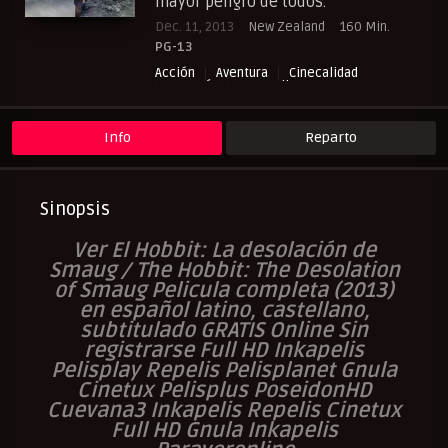
mayor peligro de todos.
Dec. 11, 2013
New Zealand
160 Min.
PG-13
Acción
Aventura
Cinecalidad
Fantasía
NewPelis org
Peliculas Castellano
Peliculas Español Latino
Peliculas Subtituladas
Peliculasflix
Info
Reparto
Pelishouse
Pelismart
RepelisHD.TV
UltraPelisHD
Sinopsis
Ver El Hobbit: La desolación de
Smaug / The Hobbit: The Desolation
of Smaug Pelicula completa (2013)
en español latino, castellano,
subtitulado GRATIS Online Sin
registrarse Full HD Inkapelis
Pelisplay Repelis Pelisplanet Gnula
Cinetux Pelisplus PoseidonHD
Cuevana3 Inkapelis Repelis Cinetux
Full HD Gnula Inkapelis