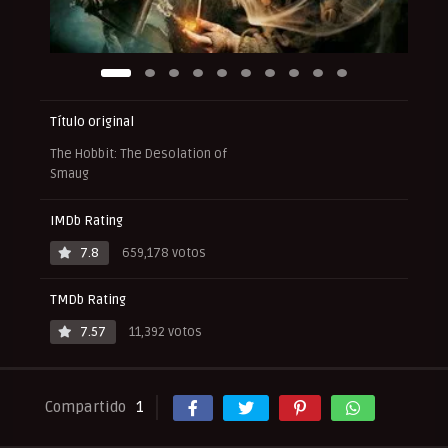
Título original
The Hobbit: The Desolation of
Smaug
IMDb Rating
7.8
659,178 votos
TMDb Rating
7.57
11,392 votos
Compartido
1