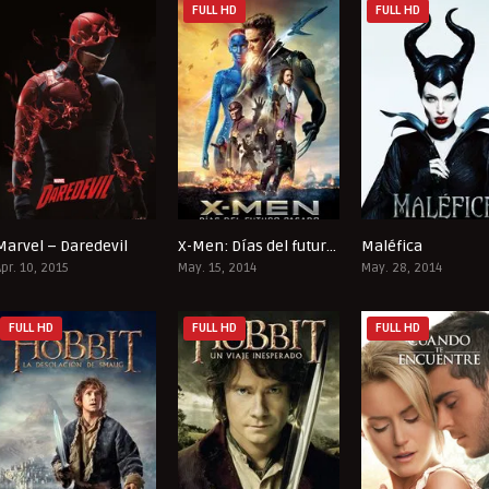
FULL HD
FULL HD
Marvel – Daredevil
X-Men: Días del futuro pasado
Maléfica
8.143
7.9
Apr. 10, 2015
May. 15, 2014
May. 28, 2014
FULL HD
FULL HD
FULL HD