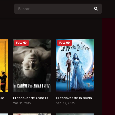
FULL HD
FULL HD
Música, Amigos y Fiesta
El cadáver de Anna Fritz
El cadáver de la novia
6.1
5.9
7.3
Mar. 15, 2015
Sep. 12, 2005