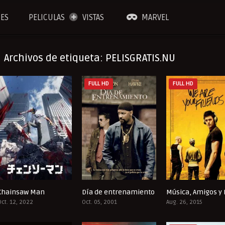
IES
PELICULAS
VISTAS
MARVEL
Archivos de etiqueta: PELISGRATIS.NU
FULL HD
FULL HD
Chainsaw Man
Día de entrenamiento
8.685
7.7
Oct. 12, 2022
Oct. 05, 2001
Aug. 26, 2015