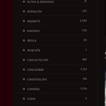
75
Action & Adventure
295
Animación
1.696
Aquipelis
610
Aventura
89
Bélica
1
Biografía
480
Ciencia ficción
3.213
Cinecalidad
708
Cinemitas.net
1.034
Comedia
4
Crime