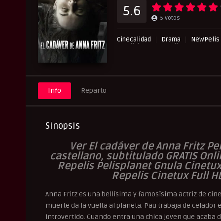
5.6
5
votos
Cinecalidad
Drama
NewPelis 
Pelishouse
Pelismart
Repe
Info
Reparto
Sinopsis
Ver El cadáver de Anna Fritz Pe
castellano, subtitulado GRATIS Onli
Repelis Pelisplanet Gnula Cinetu
Repelis Cinetux Full H
Anna Fritz es una bellísima y famosísima actriz de cine
muerte da la vuelta al planeta. Pau trabaja de celador 
introvertido. Cuando entra una chica joven que acaba d