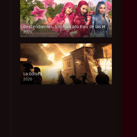
Descendientes: Un malvado País de las Maravillas
2026
FULL HD
La Odisea
2026
CAM