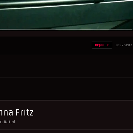
Reportar
3092 Vista
nna Fritz
ot Rated