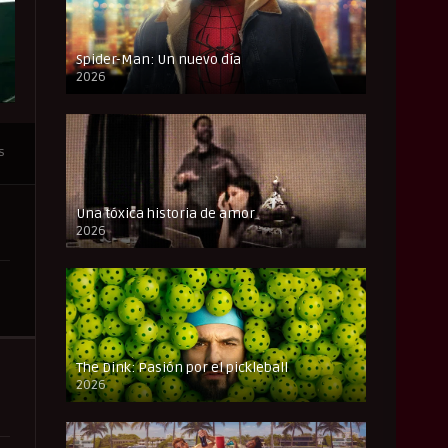
Spider-Man: Un nuevo día
2026
CAM
s
Una tóxica historia de amor
2026
FULL HD
The Dink: Pasión por el pickleball
2026
FULL HD