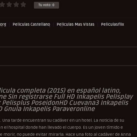
Tu voto:
0
org
Peliculas Castellano
Peliculas Mas Vistas
Peliculasflix
lisHD.TV
Suspense
UltraPelisHD
Western
licula completa (2015) en español latino,
ne Sin registrarse Full HD Inkapelis Pelisplay
x Pelisplus PoseidonHD Cuevana3 Inkapelis
D Gnula Inkapelis Paraveronline
. Una tarde encuentran su cadáver en un hotel. La noticia de su
en el hospital donde han llevado el cuerpo. Es un joven tímido e
e morir, no puede evitar mirarla. Hace una foto al cadáver de Anna