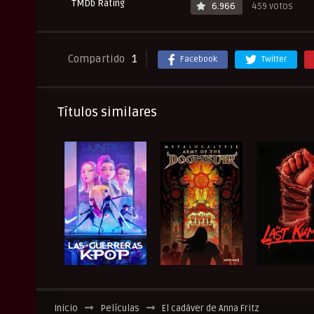
TMDb Rating
6.966
459 votos
Compartido
1
Facebook
Twitter
Títulos similares
Inicio
Películas
El cadáver de Anna Fritz