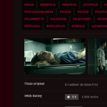
GNULA
GRANPELIS
INKAPELIS
LOCOPELIS
P
PELICULASONLINE4K
PELIS24
PELIS28
PELISFLI
PELISMART.TV
PELISPEDIA
PELISPLANET
PELISP
REPELISGO
REPELISPLUS
SONPELIS
ULTRAPELI
Título original
El cadáver de Anna Fritz
IMDb Rating
5.9
5,906 votos