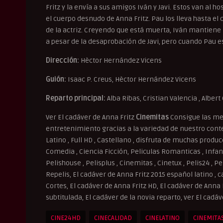
Fritz y la envía a sus amigos Iván y Javi. Estos van al h
el cuerpo desnudo de Anna Fritz. Pau los lleva hasta el 
de la actriz. Creyendo que está muerta, Iván mantiene
a pesar de la desaprobación de Javi, pero cuando Pau es
Dirección:
Hèctor Hernández Vicens
Guión:
Isaac P. Creus, Hèctor Hernández Vicens
Reparto principal:
Alba Ribas, Cristian Valencia , Albert
Ver El cadáver de Anna Fritz
Cinemitas
Consigue las mej
entretenimiento gracias a la variedad de nuestro conten
Latino , Full HD , Castellano , disfruta de muchas produ
Comedia , Ciencia Ficción, Peliculas Romanticas , Infant
Pelishouse , Pelisplus , Cinemitas , Cinetux , Pelis24 , P
Repelis, El cadáver de Anna Fritz 2015 español latino , c
Cortes, El cadáver de Anna Fritz HD, El cadáver de Anna 
subtitulada, El cadáver de la novia reparto, ver El cadá
CINE24HD
CINECALIDAD
CINELATINO
CINEMITA