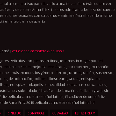
ospital a buscar a Pau para llevarlo a una fiesta. Pero Iván quiere ver
cadáver y destapa a Anna Fritz. Los tres admiran la belleza del cuerpo
 relaciones sexuales con su cuerpo y anima a Pau a hacer lo mismo,
tá en el acto ella despierta
 Carbó |
Ver elenco completo & equipo »
ores Peliculas Completas en linea, tenemos lo mejor para el
ido en cine de la mejor calidad Gratis , por Internet , en Español
cciones más en todos los géneros, Terror , Drama , Acción , Suspenso ,
iles, de animación, online; Elitestream , Gnula , Pelisplanet ,
elis28 , Pelisplay , Inkapelis , Cinecalidad , Cuevana3, Cuevana2.es,
astellano y subtitulado, El cadáver de Anna Fritz Pelicula gratis Sin
Fritz pelicula completa español latino , El cadáver de Anna Fritz
ver de Anna Fritz 2015 pelicula completa español latino hd
S
CINETUX
COMPUCALI
CUEVANA3
ELITESTREAM