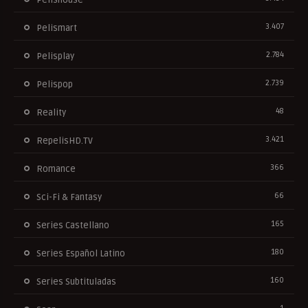
Pelishouse
3.407
Pelismart
2.784
Pelisplay
2.739
Pelispop
48
Reality
3.421
RepelisHD.TV
366
Romance
66
Sci-Fi & Fantasy
165
Series Castellano
180
Series Español Latino
160
Series Subtituladas