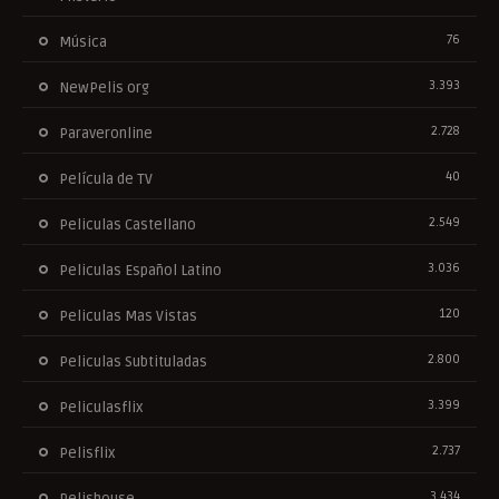
76
Música
3.393
NewPelis org
2.728
Paraveronline
40
Película de TV
2.549
Peliculas Castellano
3.036
Peliculas Español Latino
120
Peliculas Mas Vistas
2.800
Peliculas Subtituladas
3.399
Peliculasflix
2.737
Pelisflix
3.434