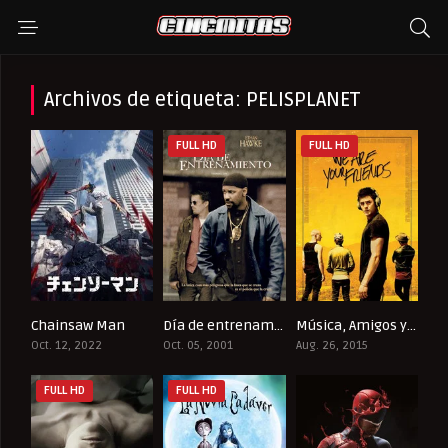
Archivos de etiqueta: PELISPLANET
FULL HD
FULL HD
Chainsaw Man
Día de entrenamiento
Música, Amigos y Fiesta
8.685
7.7
6.1
Oct. 12, 2022
Oct. 05, 2001
Aug. 26, 2015
FULL HD
FULL HD