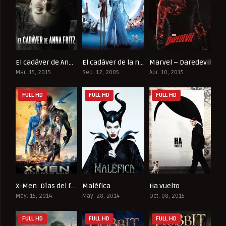
El cadáver de Anna Fritz
El cadáver de la novia
Marvel – Daredevil
5.9
7.3
8.143
Mar. 15, 2015
Sep. 12, 2005
Apr. 10, 2015
FULL HD
FULL HD
FULL HD
X-Men: Días del futuro pasado
Maléfica
Ha vuelto
7.9
6.9
7
May. 15, 2014
May. 28, 2014
Oct. 08, 2015
FULL HD
FULL HD
FULL HD