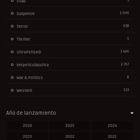
1
Soap
1.090
Suspense
618
Terror
5
Thriller
3.426
UltraPelisHD
2.767
Verpeliculasultra
8
War & Politics
113
Western
Año de lanzamiento
2026
2025
2024
2023
2022
2021