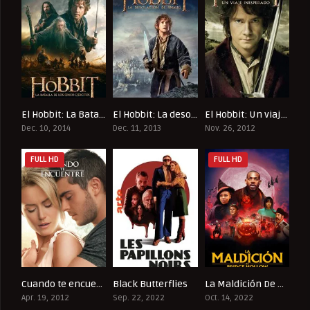
El Hobbit: La Batalla De Los Cinco Ejércitos
El Hobbit: La desolación de Smaug
El Hobbit: Un viaje inesperado
7.4
7.8
7.8
Dec. 10, 2014
Dec. 11, 2013
Nov. 26, 2012
FULL HD
FULL HD
Cuando te encuentre
Black Butterflies
La Maldición De Bridge Hollow
6.4
8
6.9
Apr. 19, 2012
Sep. 22, 2022
Oct. 14, 2022