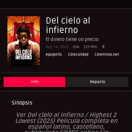
Del cielo al
infierno
El dinero tiene un precio.
Aug. 14, 2025
USA
133 Min.
R
Aquipelis
Cinecalidad
Cinemitas.net
Crimen
Cuevana3.vip
Drama
NewPelis org
Paraveronline
Peliculas Castellano
Peliculas Español Latino
Peliculas Subtituladas
Peliculasflix
Pelisflix
Pelishouse
Pelismart
Pelisplay
Pelispop
RepelisHD.TV
Info
Reparto
Suspense
UltraPelisHD
Verpeliculasultra
Sinopsis
V
er Del cielo al infierno / Highest 2
Lowest (2025
) Pelicula completa en
español latino, castellano,