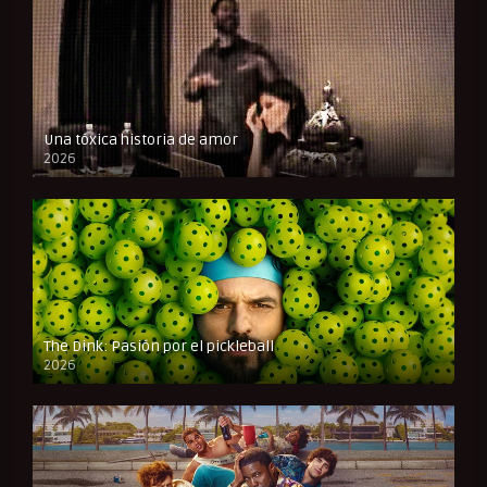
Una tóxica historia de amor
2026
FULL HD
The Dink: Pasión por el pickleball
2026
FULL HD