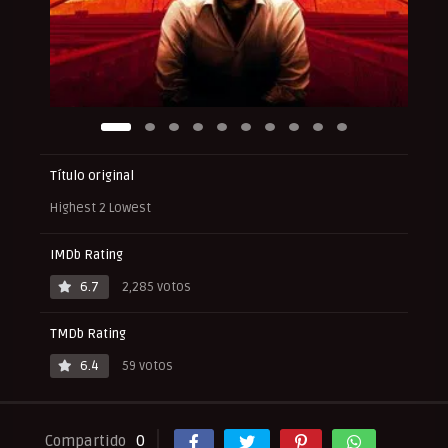
Título original
Highest 2 Lowest
IMDb Rating
6.7
2,285 votos
TMDb Rating
6.4
59 votos
Compartido
0