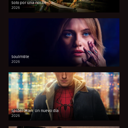
Solo por una noche
2026
CAM
Soulm8te
2026
FULL HD
Spider-Man: Un nuevo día
2026
CAM