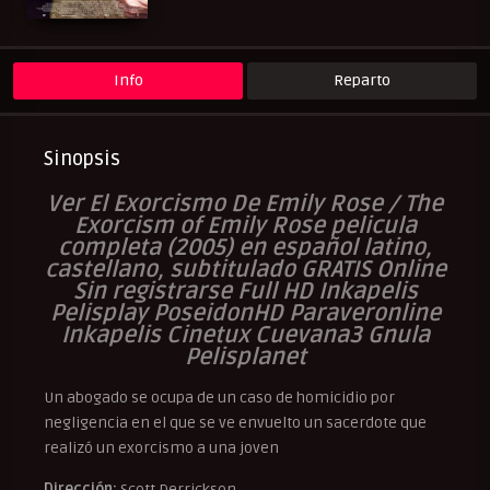
Peliculas Español Latino
Peliculas Subtituladas
Peliculasflix
Pelishouse
Pelismart
RepelisHD.TV
Suspense
Terror
UltraPelisHD
Info
Reparto
Sinopsis
Ver El Exorcismo De Emily Rose / The
Exorcism of Emily Rose pelicula
completa (2005) en español latino,
castellano, subtitulado GRATIS Online
Sin registrarse Full HD Inkapelis
Pelisplay PoseidonHD Paraveronline
Inkapelis Cinetux Cuevana3 Gnula
Pelisplanet
Un abogado se ocupa de un caso de homicidio por
negligencia en el que se ve envuelto un sacerdote que
realizó un exorcismo a una joven
Dirección:
Scott Derrickson