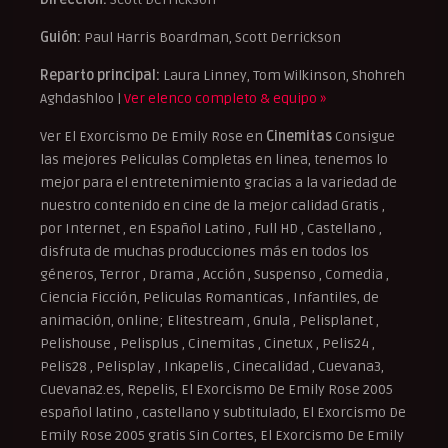
Guión:
Paul Harris Boardman, Scott Derrickson
Reparto principal:
Laura Linney, Tom Wilkinson, Shohreh
Aghdashloo |
Ver elenco completo & equipo »
Ver El Exorcismo De Emily Rose en
Cinemitas
Consigue
las mejores Peliculas Completas en linea, tenemos lo
mejor para el entretenimiento gracias a la variedad de
nuestro contenido en cine de la mejor calidad Gratis ,
por Internet , en Español Latino , Full HD , Castellano ,
disfruta de muchas producciones más en todos los
géneros, Terror , Drama , Acción , Suspenso , Comedia ,
Ciencia Ficción, Peliculas Romanticas , Infantiles, de
animación, online; Elitestream , Gnula , Pelisplanet ,
Pelishouse , Pelisplus , Cinemitas , Cinetux , Pelis24 ,
Pelis28 , Pelisplay , Inkapelis , Cinecalidad , Cuevana3,
Cuevana2.es, Repelis, El Exorcismo De Emily Rose 2005
español latino , castellano y subtitulado, El Exorcismo De
Emily Rose 2005 gratis Sin Cortes, El Exorcismo De Emily