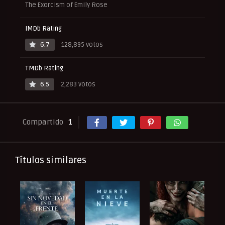
The Exorcism of Emily Rose
IMDb Rating
6.7
128,895 votos
TMDb Rating
6.5
2,283 votos
Compartido
1
Títulos similares