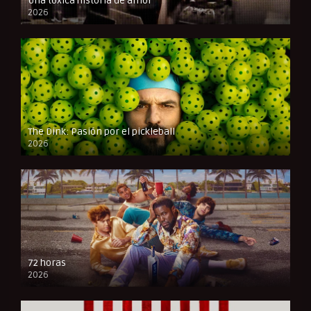
Una tóxica historia de amor
2026
FULL HD
The Dink: Pasión por el pickleball
2026
FULL HD
72 horas
2026
FULL HD