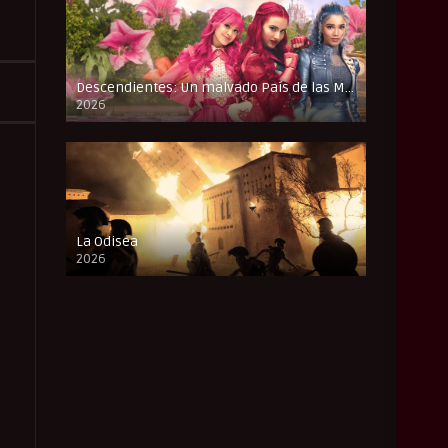
Descendientes: Un malvado País de las Maravillas
2026
FULL HD
La Odisea
2026
CAM