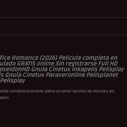
shouse
Pelismart
Pelisplay
Pelispop
RepelisHD.TV
Romance
a
Office Romance (2026
) Pelicula completa en
tulado GRATIS online Sin registrarse Full HD
PoseidonHD Gnula Cinetux Inkapelis Pelisplay
is Gnula Cinetux Paraveronline Pelisplanet
Pelisplay
media romántica picante sobre un amor secreto de oficina y los
razón.