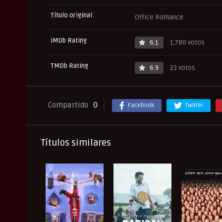
Título original
Office Romance
IMDb Rating
6.1
1,780 votos
TMDb Rating
6.9
23 votos
Compartido
0
Facebook
Twitter
Títulos similares