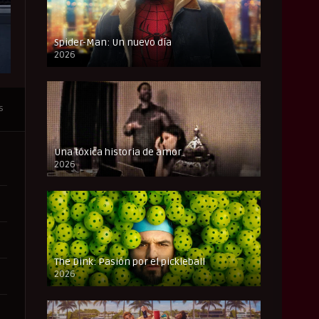
Spider-Man: Un nuevo día
2026
CAM
s
Una tóxica historia de amor
2026
FULL HD
The Dink: Pasión por el pickleball
2026
FULL HD