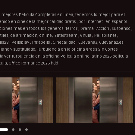
 mejores Pelicula Completas en linea, tenemos lo mejor para el
ido en cine de la mejor calidad Gratis , por Internet , en Español
cciones más en todos los géneros, Terror , Drama , Acción , Suspenso ,
iles, de animación, online; Elitestream , Gnula , Pelisplanet ,
elis28 , Pelisplay , Inkapelis , Cinecalidad , Cuevana3, Cuevana2.es,
lano y subtitulado, Turbulencia en la oficina gratis Sin Cortes ,
da ver Turbulencia en la oficina Pelicula online latino 2026 pelicula
icula, Office Romance 2026 hdd