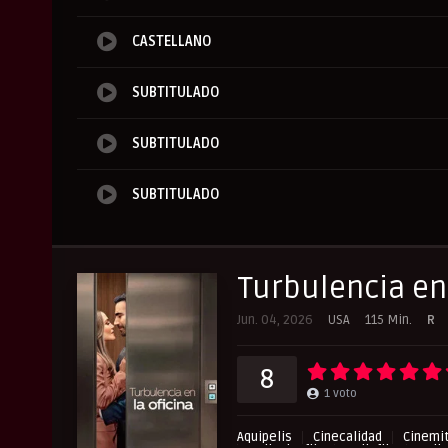
CASTELLANO
SUBTITULADO
SUBTITULADO
SUBTITULADO
Turbulencia en 
Jun. 04, 2026
USA
115 Min.
R
8
1
voto
Aquipelis
Cinecalidad
Cinemit