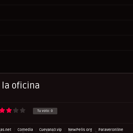
la oficina
Tu voto:
0
as.net
Comedia
Cuevana3.vip
NewPelis org
Paraveronline