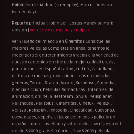
Guión:
Patrick Melton (screenplay), Marcus Dunstan
(screenplay)
Reparto principal:
Tobin Bell, Costas Mandylor, Mark
Rolston |
Ver elenco completo y equipo »
Ver El juego del miedo 6 en
Cinemitas
Consigue las
mejores Peliculas Completas en linea, tenemos lo
mejor para el entretenimiento gracias a la variedad de
nuestro contenido en cine de la mejor calidad Gratis ,
por Internet , en Español Latino , Full HD , Castellano ,
disfruta de muchas producciones más en todos los
géneros, Terror , Drama , Acción , Suspenso , Comedia ,
Ciencia Ficción, Peliculas Romanticas , Infantiles, de
animación, online; Elitestream , Gnula , Pelisplanet ,
Pelishouse , Pelisplus , Cinemitas , Cinetux , Pelis24 ,
Pelis28 , Pelisplay , Inkapelis , Cinecalidad , Cuevana3,
Cuevana2.es, Repelis, El juego del miedo 6 pelicula en
español latino , castellano y subtitulado, Law El juego del
miedo 6 2009 gratis Sin Cortes , Saw 6 2009 pelicula