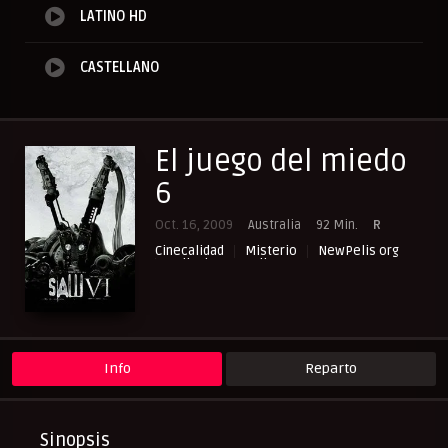
LATINO HD
CASTELLANO
El juego del miedo
6
Oct. 16, 2009
Australia
92 Min.
R
Cinecalidad
Misterio
NewPelis org
Peliculas Castellano
Peliculas Subtituladas
Peliculasflix
Pelisflix
Pelishouse
Pelismart
Pelisplay
Pelispop
RepelisHD.TV
Terror
UltraPelisHD
Verpeliculasultra
Info
Reparto
Sinopsis