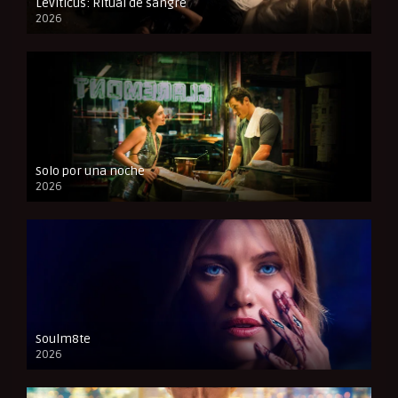
Leviticus: Ritual de sangre
2026
FULL HD
Solo por una noche
2026
CAM
Soulm8te
2026
FULL HD