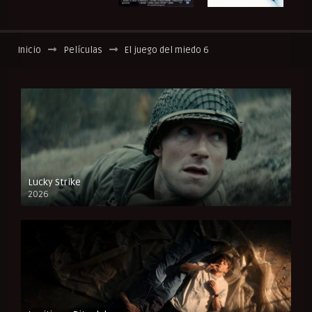
Inicio
Películas
El juego del miedo 6
Lucky Strike
2026
FULL HD