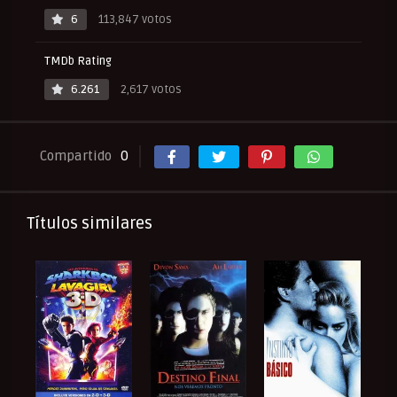
6
113,847 votos
TMDb Rating
6.261
2,617 votos
Compartido
0
Títulos similares