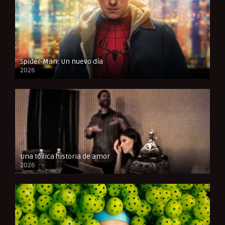
Spider-Man: Un nuevo día
2026
CAM
Una tóxica historia de amor
2026
FULL HD