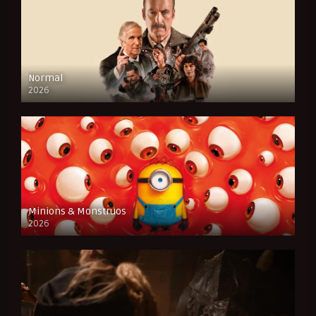
Normal
2026
FULL HD
Minions & Monstruos
2026
CAM