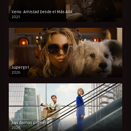
Xeno: Amistad Desde el Más Allá
2025
FULL HD
Supergirl
2026
FULL HD
Las damas primero
2026
FULL HD