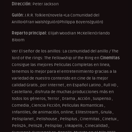
Dirección:
Peter Jackson
Guión:
J.R.R. Tolkien(novela «La Comunidad del
Anillo»)Fran Walsh(guión)Philippa Boyens(guión)
Reparto principal:
Elijah WoodIan McKellenOrlando
Bloom
Ver El señor de los anillos: La comunidad del anillo / The
lord of the rings: The Fellowship of the Ring en
Cinemitas
Consigue las mejores Peliculas Completas en linea,
tenemos lo mejor para el entretenimiento gracias a la
variedad de nuestro contenido en cine de la mejor
calidad Gratis , por Internet , en Español Latino , Full HD ,
Castellano , disfruta de muchas producciones más en
todos los géneros, Terror , Drama , Acción , Suspenso ,
Comedia , Ciencia Ficción, Peliculas Romanticas ,
Infantiles, de animación, online; Elitestream , Gnula ,
Pelisplanet , Pelishouse , Pelisplus , Cinemitas , Cinetux ,
Pelis24 , Pelis28 , Pelisplay , Inkapelis , Cinecalidad ,