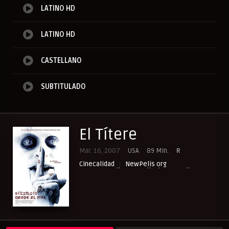
LATINO HD
LATINO HD
CASTELLANO
SUBTITULADO
El Títere
Mar. 16, 2007
USA
89 Min.
R
Cinecalidad
NewPelis org
Paraveronline
Peliculas Castellano
Peliculas Español Latino
Peliculas Subtituladas
Peliculasflix
Pelisflix
Pelishouse
Pelismart
Pelisplay
Pelispop
RepelisHD.TV
Terror
UltraPelisHD
Verpeliculasultra
Western