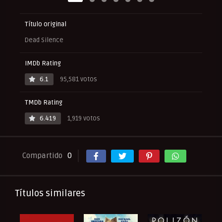
Título original
Dead Silence
IMDb Rating
6.1
95,581 votos
TMDb Rating
6.419
1,919 votos
Compartido
0
Títulos similares