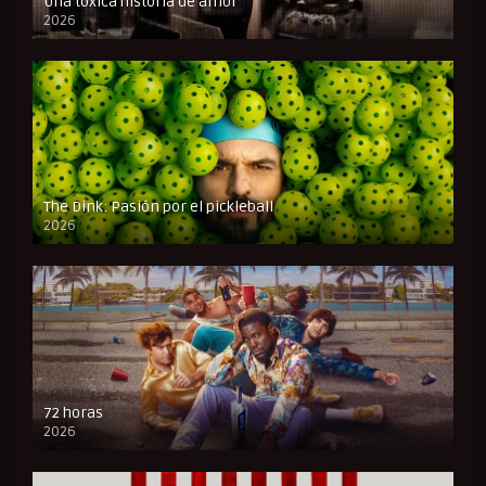
Una tóxica historia de amor
2026
FULL HD
The Dink: Pasión por el pickleball
2026
FULL HD
72 horas
2026
FULL HD