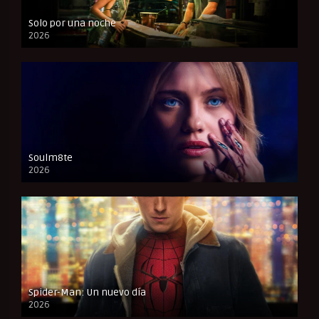
Solo por una noche
2026
CAM
Soulm8te
2026
FULL HD
Spider-Man: Un nuevo día
2026
CAM