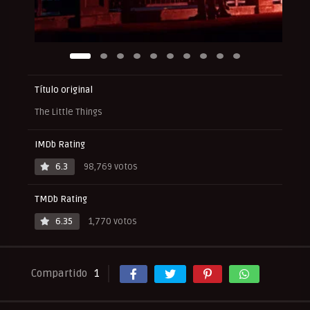
Título original
The Little Things
IMDb Rating
6.3
98,769 votos
TMDb Rating
6.35
1,770 votos
Compartido
1