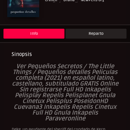
Crimen
Drama
NewPelis org
Peliculas Castellano
Peliculas Español Latino
Peliculas Mas Vistas
Peliculas Subtituladas
Peliculasflix
Pelishouse
Pelismart
RepelisHD.TV
Suspense
UltraPelisHD
Info
Reparto
Sinopsis
Ver Pequeños Secretos / The Little
Things / Pequeños detalles Peliculas
completa (2021) en español latino,
castellano, subtitulado GRATIS Online
Sin registrarse Full HD Inkapelis
Pelisplay Repelis Pelisplanet Gnula
Cinetux Pelisplus PoseidonHD
Cuevana3 Inkapelis Repelis Cinetux
Full HD Gnula Inkapelis
Paraveronline
Deke, un ayudante del sheriff del condado de Kern