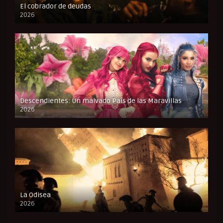
El cobrador de deudas
2026
FULL HD
Descendientes: Un malvado País de las Maravillas
2026
FULL HD
La Odisea
2026
CAM