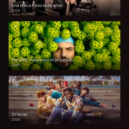
Una tóxica historia de amor
2026
FULL HD
The Dink: Pasión por el pickleball
2026
FULL HD
72 horas
2026
FULL HD