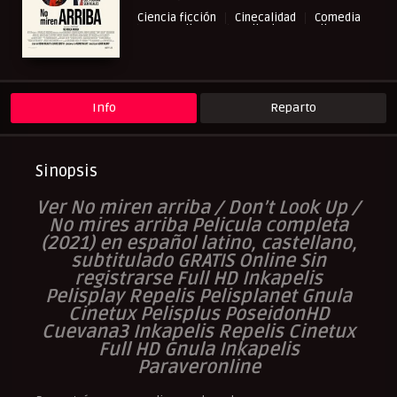
Ciencia ficción
Cinecalidad
Comedia
NewPelis org
Peliculas Castellano
Peliculas Español Latino
Peliculas Subtituladas
Peliculasflix
Pelishouse
Pelismart
RepelisHD.TV
UltraPelisHD
Info
Reparto
Sinopsis
Ver No miren arriba / Don’t Look Up /
No mires arriba Pelicula completa
(2021) en español latino, castellano,
subtitulado GRATIS Online Sin
registrarse Full HD Inkapelis
Pelisplay Repelis Pelisplanet Gnula
Cinetux Pelisplus PoseidonHD
Cuevana3 Inkapelis Repelis Cinetux
Full HD Gnula Inkapelis
Paraveronline