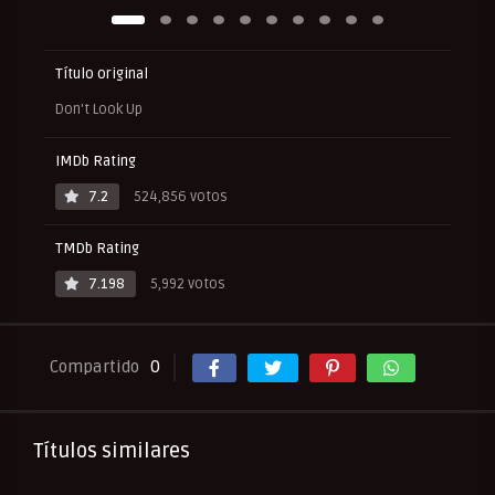
Título original
Don't Look Up
IMDb Rating
7.2
524,856 votos
TMDb Rating
7.198
5,992 votos
Compartido
0
Títulos similares