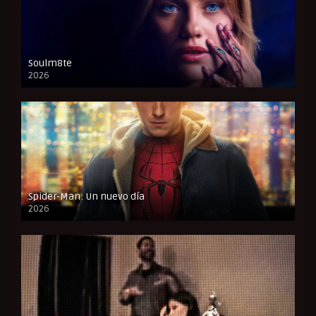
Soulm8te
2026
FULL HD
Spider-Man: Un nuevo día
2026
CAM