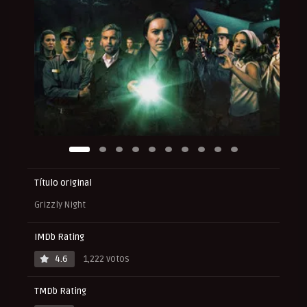
Título original
Grizzly Night
IMDb Rating
4.6
1,222 votos
TMDb Rating