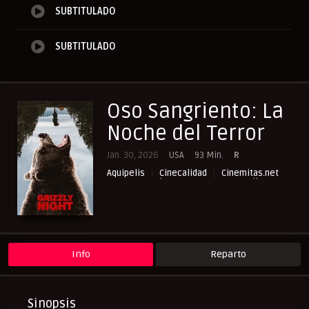
SUBTITULADO
SUBTITULADO
Oso Sangriento: La
Noche del Terror
Jan. 30, 2026
USA
93 Min.
R
Aquipelis
Cinecalidad
Cinemitas.net
Cuevana3.vip
Drama
NewPelis org
Paraveronline
Peliculas Subtituladas
Peliculasflix
Pelisflix
Pelishouse
Pelismart
Pelisplay
Pelispop
RepelisHD.TV
Suspense
Terror
UltraPelisHD
Verpeliculasultra
Info
Reparto
Sinopsis