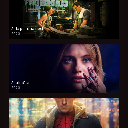
Solo por una noche
2026
CAM
Soulm8te
2026
FULL HD