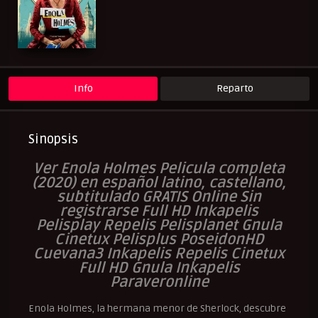
Paraveronline
Peliculas Castellano
Peliculas Español Latino
Peliculas Subtituladas
Peliculasflix
Pelisflix
Pelishouse
Pelismart
Pelisplay
Pelispop
RepelisHD.TV
UltraPelisHD
Verpeliculasultra
Info
Reparto
Sinopsis
Ver Enola Holmes Pelicula completa
(2020) en español latino, castellano,
subtitulado GRATIS Online Sin
registrarse Full HD Inkapelis
Pelisplay Repelis Pelisplanet Gnula
Cinetux Pelisplus PoseidonHD
Cuevana3 Inkapelis Repelis Cinetux
Full HD Gnula Inkapelis
Paraveronline
Enola Holmes, la hermana menor de Sherlock, descubre