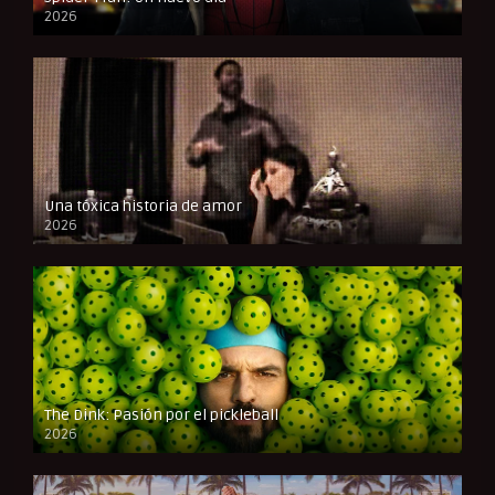
2026
CAM
Una tóxica historia de amor
2026
FULL HD
The Dink: Pasión por el pickleball
2026
FULL HD