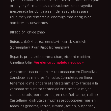
que han vivido en secreto en la Tierra durante años para
proteger y formar a las civilizaciones. Una tragedia
inesperada los obliga a salir de las sombras para
reunirse y enfrentarse al enemigo más antiguo del
hombre: los Desviantes.
Dirección:
Chloé Zhao
Guión:
Chloé Zhao (screenplay), Patrick Burleigh
(screenplay), Ryan Firpo (screenplay)
Reparto principal:
Gemma Chan, Richard Madden,
Angelina Jolie |
Ver elenco completo y equipo »
Ver Camino hacia el terror: La Fundación en
Cinemitas
Consigue las mejores Peliculas Completas en linea,
tenemos lo mejor para el entretenimiento gracias a la
variedad de nuestro contenido en cine de la mejor
calidad Gratis , por Internet , en Español Latino , Full HD ,
Castellano , disfruta de muchas producciones más en
todos los géneros, Terror , Drama , Acción , Suspenso ,