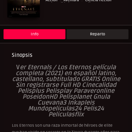
Acción
Aventura
Ciencia ficción
Cinecalidad
NewPelis org
Peliculas Castellano
Peliculas Español Latino
Peliculas Subtituladas
Peliculasflix
Pelisflix
Pelishouse
Pelismart
Pelisplay
Pelispop
RepelisHD.TV
UltraPelisHD
Verpeliculasultra
Info
Reparto
Sinopsis
V
er Eternals / Los Eternos película
completa (2021) en español latino,
castellano, subtitulado GRATIS Online
Sin registrarse Full HD Cinecalidad
Pelisplus Pelisplay Paraveronline
PoseidonHD Pelisplanet Gnula
Cuevana3 Inkapleis
Mundopeliculas24 Pelis24
Peliculasflix
Los Eternos son una raza inmortal de héroes de elite