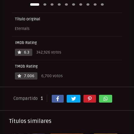
Título original
Eternals
IMDb Rating
6.3
342,926 votos
TMDb Rating
7.006
6,700 votos
Compartido
1
Títulos similares