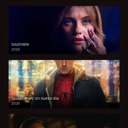
Soulm8te
2026
FULL HD
Spider-Man: Un nuevo día
2026
CAM