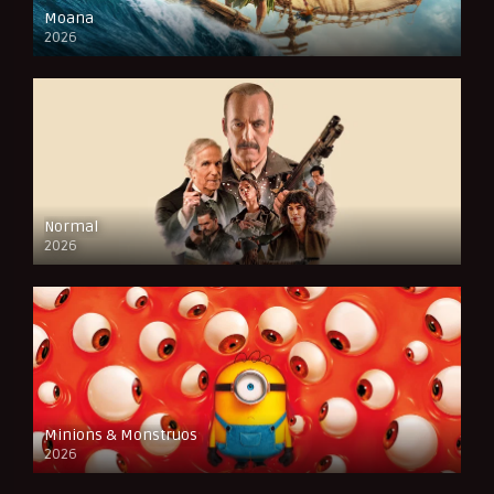
Moana
2026
CAM
Normal
2026
FULL HD
Minions & Monstruos
2026
CAM