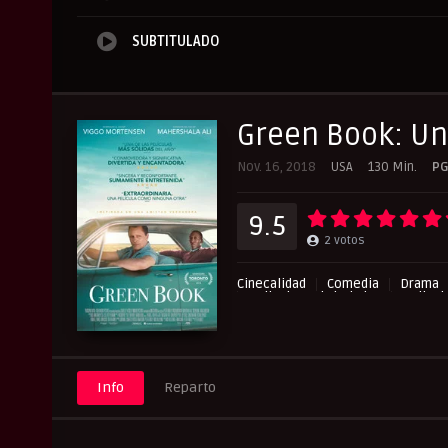
SUBTITULADO
Green Book: Un
Nov. 16, 2018
USA
130 Min.
PG
9.5
2
votos
Cinecalidad
Comedia
Drama
Peliculas Subtituladas
Pelicul
Info
Reparto