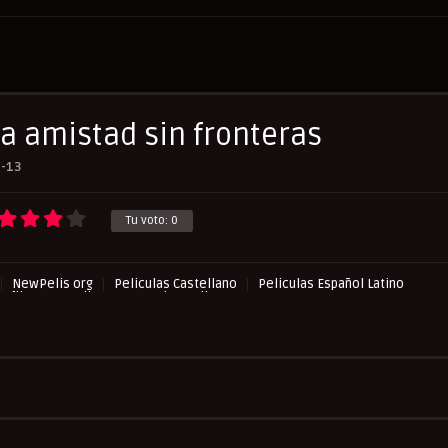
a amistad sin fronteras
-13
Tu voto:
0
NewPelis org
Peliculas Castellano
Peliculas Español Latino
asflix
RepelisHD.TV
UltraPelisHD