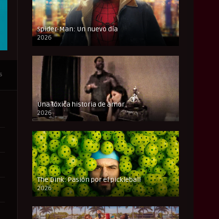
Spider-Man: Un nuevo día
2026
CAM
s
Una tóxica historia de amor
2026
FULL HD
The Dink: Pasión por el pickleball
2026
FULL HD