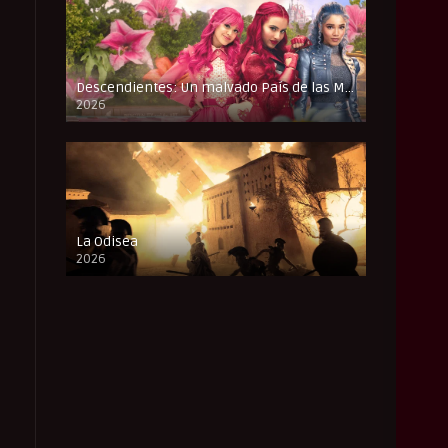
Descendientes: Un malvado País de las Maravillas
2026
FULL HD
La Odisea
2026
CAM