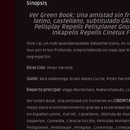
Sinopsis
Ver Green Book: Una amistad sin fr
latino, castellano, subtitulado GR
Pelisplay Repelis Pelisplanet Gn
Inkapelis Repelis Cinetux F
Tony Lip, un rudo guardaespaldas italoamericano, es c
tour por el Sur Profundo, emprendiendo un viaje que lo
segregación.
Dirección:
Peter Farrelly
Guión:
Nick Vallelonga, Brian Hayes Currie, Peter Farrel
Reparto principal:
Viggo Mortensen, Mahershala Ali, Lin
Ver Green Book: Una amistad sin fronteras en
CINEMIT
mejor para el entretenimiento gracias a la variedad de 
en Español Latino , Full HD , Castellano , disfruta de m
Suspenso , Comedia , Ciencia Ficción, Peliculas Romantic
Pelisplanet , Pelishouse , Pelisplus , Cinemitas , Cinetux 