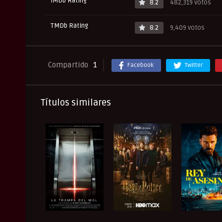
IMDb Rating
8.2
482,319 votos
TMDb Rating
8.2
9,409 votos
Compartido
1
Facebook
Twitter
Títulos similares