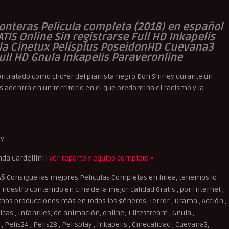
onteras Pelicula completa (2018) en español
ATIS Online Sin registrarse Full HD Inkapelis
ula Cinetux Pelisplus PoseidonHD Cuevana3
ull HD Gnula Inkapelis Paraveronline
ontratado como chofer del pianista negro Don Shirley durante un
s adentra en un territorio en el que predomina el racismo y la
ly
da Cardellini |
Ver reparto y equipo completo »
AS
Consigue las mejores Peliculas Completas en linea, tenemos lo
nuestro contenido en cine de la mejor calidad Gratis , por Internet ,
uchas producciones más en todos los géneros, Terror , Drama , Acción ,
as , Infantiles, de animación, online; Elitestream , Gnula ,
, Pelis24 , Pelis28 , Pelisplay , Inkapelis , Cinecalidad , Cuevana3,