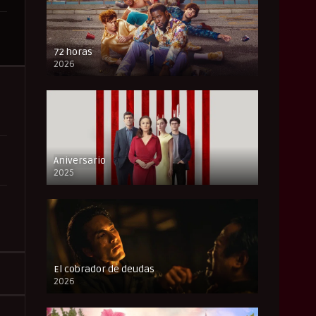
72 horas
2026
FULL HD
Aniversario
2025
FULL HD
El cobrador de deudas
2026
FULL HD