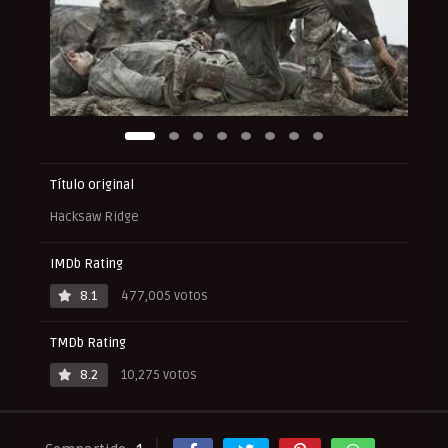
Título original
Hacksaw Ridge
IMDb Rating
8.1
477,005 votos
TMDb Rating
8.2
10,275 votos