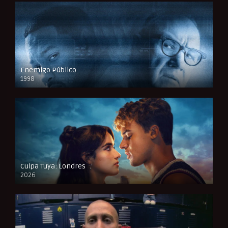
Enemigo Público
1998
FULL HD
Culpa Tuya: Londres
2026
FULL HD