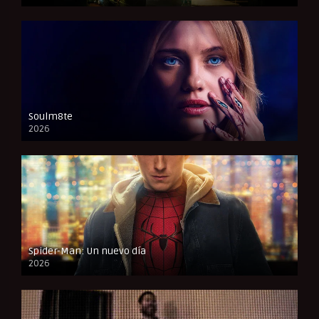
CAM
Soulm8te
2026
FULL HD
Spider-Man: Un nuevo día
2026
CAM