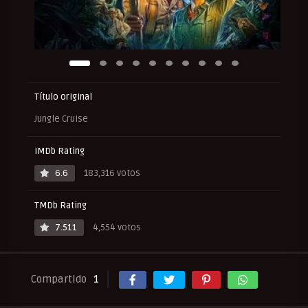
Título original
Jungle Cruise
IMDb Rating
6.6
183,316 votos
TMDb Rating
7.511
4,554 votos
Compartido
1