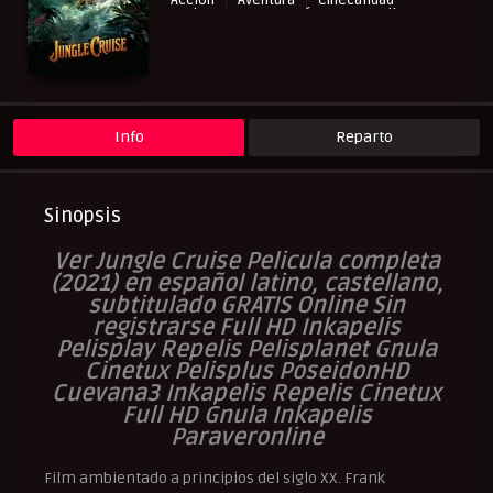
Acción
Aventura
Cinecalidad
Disney+
Fantasía
NewPelis org
Peliculas Castellano
Peliculas Español Latino
Peliculas Subtituladas
Peliculasflix
Pelishouse
Pelismart
RepelisHD.TV
UltraPelisHD
Info
Reparto
Sinopsis
Ver Jungle Cruise Pelicula completa
(2021) en español latino, castellano,
subtitulado GRATIS Online Sin
registrarse Full HD Inkapelis
Pelisplay Repelis Pelisplanet Gnula
Cinetux Pelisplus PoseidonHD
Cuevana3 Inkapelis Repelis Cinetux
Full HD Gnula Inkapelis
Paraveronline
Film ambientado a principios del siglo XX. Frank