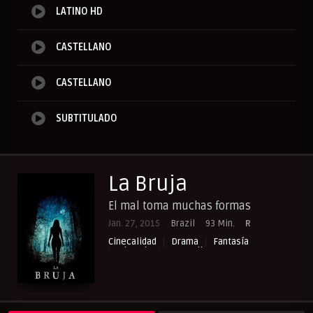
LATINO HD
CASTELLANO
CASTELLANO
SUBTITULADO
La Bruja
El mal toma muchas formas
Jan. 27, 2015
Brazil
93 Min.
R
Cinecalidad
Drama
Fantasía
Misterio
NewPelis org
Peliculas Castellano
Peliculas Español Latino
Peliculasflix
Pelishouse
Pelismart
RepelisHD.TV
Terror
UltraPelisHD