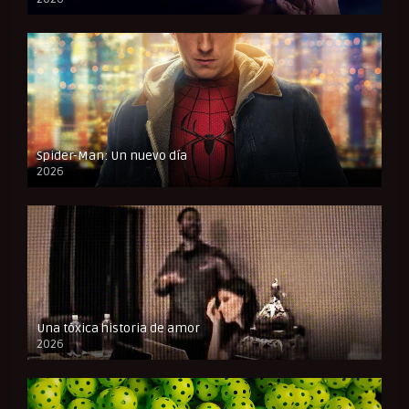
FULL HD
Spider-Man: Un nuevo día
2026
CAM
Una tóxica historia de amor
2026
FULL HD