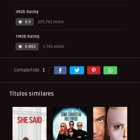
IMDb Rating
6.9
255,761 votos
TMDb Rating
6.883
5,761 votos
Compartido
1
Títulos similares