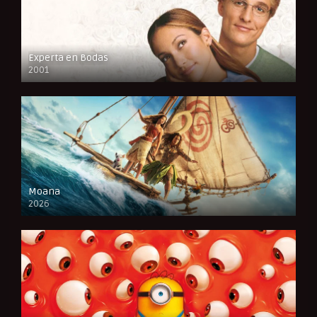
Experta en Bodas
2001
FULL HD
Moana
2026
CAM