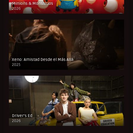
Minions & Monstruos
2026
CAM
Xeno: Amistad Desde el Más Allá
2025
FULL HD
Driver’s Ed
2026
FULL HD