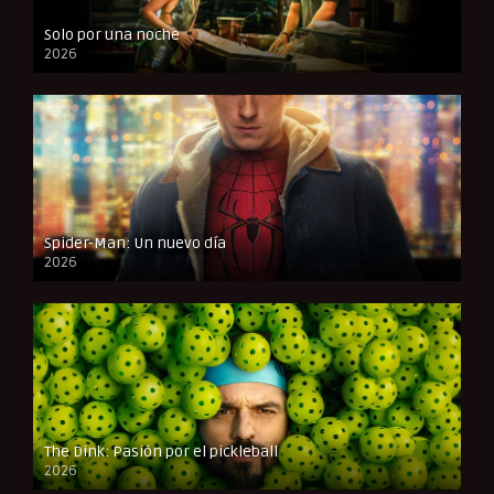
Solo por una noche
2026
CAM
Spider-Man: Un nuevo día
2026
CAM
The Dink: Pasión por el pickleball
2026
FULL HD