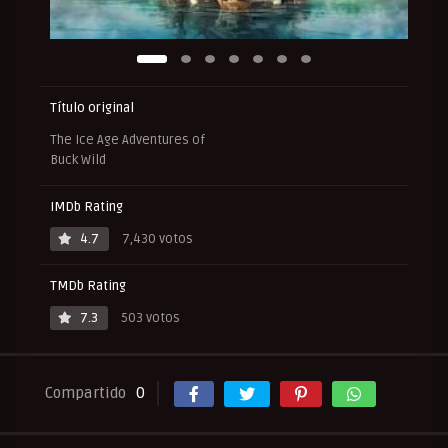
Título original
The Ice Age Adventures of
Buck Wild
IMDb Rating
4.7
7,430 votos
TMDb Rating
7.3
503 votos
Compartido
0