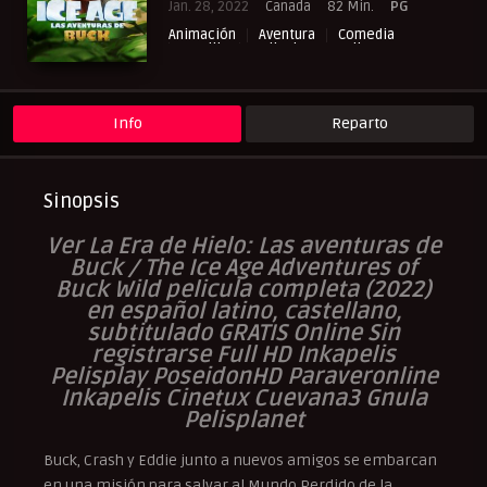
Jan. 28, 2022
Canada
82 Min.
PG
Animación
Aventura
Comedia
Familia
Peliculas Castellano
Peliculas Español Latino
Peliculas Subtituladas
RepelisHD.TV
Info
Reparto
Sinopsis
Ver La Era de Hielo: Las aventuras de
Buck / The Ice Age Adventures of
Buck Wild
pelicula
completa (2022)
en español latino, castellano,
subtitulado GRATIS Online Sin
registrarse Full HD Inkapelis
Pelisplay PoseidonHD Paraveronline
Inkapelis Cinetux Cuevana3 Gnula
Pelisplanet
Buck, Crash y Eddie junto a nuevos amigos se embarcan
en una misión para salvar al Mundo Perdido de la