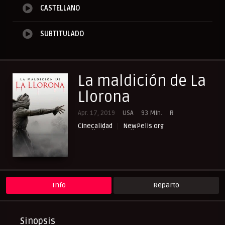
CASTELLANO
SUBTITULADO
La maldición de La
Llorona
Apr. 17, 2019
USA
93 Min.
R
Cinecalidad
NewPelis org
Peliculas Castellano
Peliculas Español Latino
Peliculas Subtituladas
Peliculasflix
Pelisflix
Pelishouse
Pelismart
Pelisplay
Pelispop
RepelisHD.TV
Suspense
Terror
UltraPelisHD
Verpeliculasultra
Info
Reparto
Sinopsis