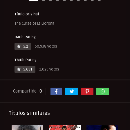
Título original
The Curse of La Llorona
IMDb Rating
5.2
50,938 votos
TMDb Rating
5.691
2,029 votos
Compartido
0
Títulos similares