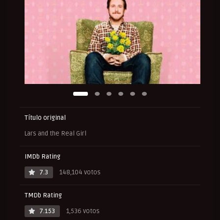
Título original
Lars and the Real Girl
IMDb Rating
7.3
148,104 votos
TMDb Rating
7.153
1,536 votos