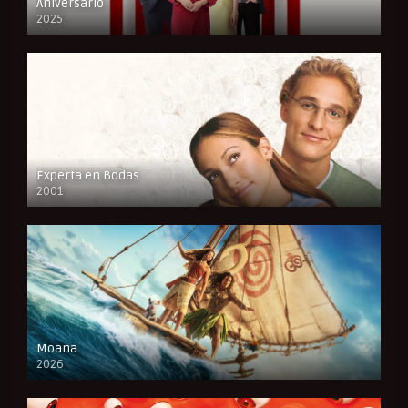
Aniversario
2025
FULL HD
Experta en Bodas
2001
FULL HD
Moana
2026
CAM